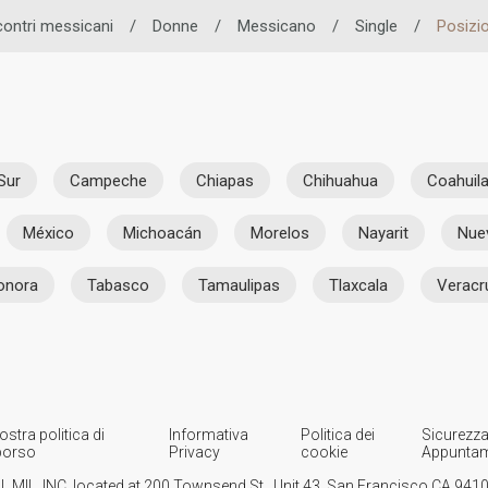
contri messicani
/
Donne
/
Messicano
/
Single
/
Posizi
Sur
Campeche
Chiapas
Chihuahua
Coahuil
México
Michoacán
Morelos
Nayarit
Nue
onora
Tabasco
Tamaulipas
Tlaxcala
Veracr
ostra politica di
Informativa
Politica dei
Sicurezza
borso
Privacy
cookie
Appuntam
IL MIL, INC. located at 200 Townsend St., Unit 43, San Francisco CA 94