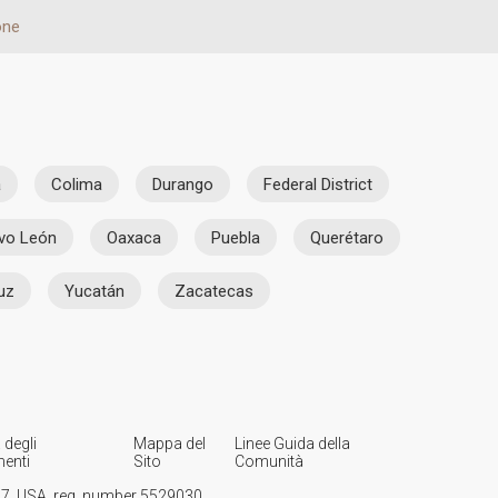
one
a
Colima
Durango
Federal District
vo León
Oaxaca
Puebla
Querétaro
uz
Yucatán
Zacatecas
 degli
Mappa del
Linee Guida della
enti
Sito
Comunità
107, USA, reg. number 5529030.