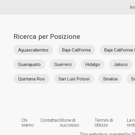
In
Ricerca per Posizione
Aguascalientes
Baja California
Baja California 
Guanajuato
Guerrero
Hidalgo
Jalisco
Quintana Roo
San Luis Potosí
Sinaloa
S
Chi
Contattaci
Storie di
Termini di
La n
siamo
successo
Utilizzo
rim
This website is operated by D