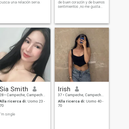
busca una relación seria.
de buen corazón y de buenos
sentimientos ,no me gusta
que jueguen conmigo ni que
me mientan
Sia Smith
Irish
28
•
Campeche, Campeche, Messico
37
•
Campeche, Campeche, Messico
Alla ricerca di:
Uomo 23 -
Alla ricerca di:
Uomo 40 -
70
70
I'm single