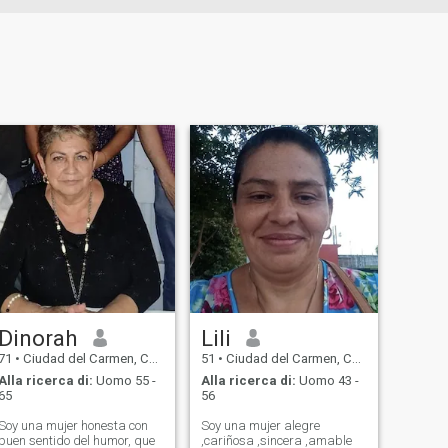
Dinorah
Lili
71
•
Ciudad del Carmen, Campeche, Messico
51
•
Ciudad del Carmen, Campeche, Messico
Alla ricerca di:
Uomo 55 -
Alla ricerca di:
Uomo 43 -
65
56
Soy una mujer honesta con
Soy una mujer alegre
buen sentido del humor, que
,cariñosa ,sincera ,amable