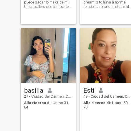
puede sacar lo mejor de mí.
dream is to have a normal
Un caballero que comparte
relationship and to share all
la base sólida de relación
interests in life and every
conmigo , que es la
day.
confianza, el amor, la
relación , el compañero , el
compromiso , la comprensión
, la amistad, s
basilia
Esti
27
•
Ciudad del Carmen, Campeche, Messico
49
•
Ciudad del Carmen, Campeche, Messico
Alla ricerca di:
Uomo 31 -
Alla ricerca di:
Uomo 50 -
64
70