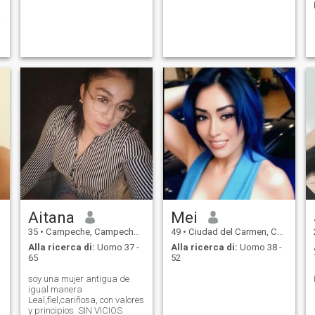
Aitana
Mei
35
•
Campeche, Campeche, Messico
49
•
Ciudad del Carmen, Campeche, Messico
Alla ricerca di:
Uomo 37 -
Alla ricerca di:
Uomo 38 -
65
52
soy una mujer antigua de
igual manera
Leal,fiel,cariñosa, con valores
y principios. SIN VICIOS