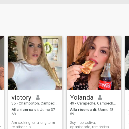
victory
Yolanda
35
•
Champotón, Campeche, Messico
49
•
Campeche, Campeche, Messico
Alla ricerca di:
Uomo 37 -
Alla ricerca di:
Uomo 53 -
68
59
Am seeking for a long term
Soy hiperactiva,
y
relationship
apasionada, romántica