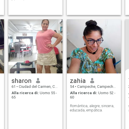
sharon
zahia
61
•
Ciudad del Carmen, Campeche, Messico
54
•
Campeche, Campeche, Messico
Alla ricerca di:
Uomo 55 -
Alla ricerca di:
Uomo 52 -
65
60
Romántica, alegre, sincera,
educada, empática.