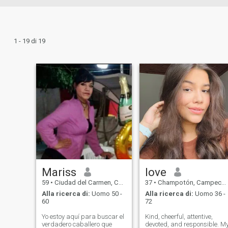
1 - 19 di 19
Mariss
love
59
•
Ciudad del Carmen, Campeche, Messico
37
•
Champotón, Campeche, Messico
Alla ricerca di:
Uomo 50 -
Alla ricerca di:
Uomo 36 -
60
72
Yo estoy aquí para buscar el
Kind, cheerful, attentive,
verdadero caballero que
devoted, and responsible. M