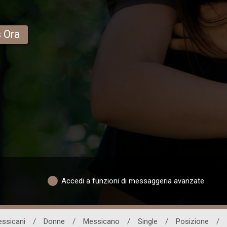
s Ora
Accedi a funzioni di messaggeria avanzate
essicani
/
Donne
/
Messicano
/
Single
/
Posizione
/