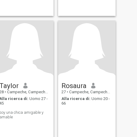
Taylor
Rosaura
28
•
Campeche, Campeche, Messico
27
•
Campeche, Campeche, Messico
Alla ricerca di:
Uomo 27 -
Alla ricerca di:
Uomo 20 -
45
66
soy una chica amigable y
amable