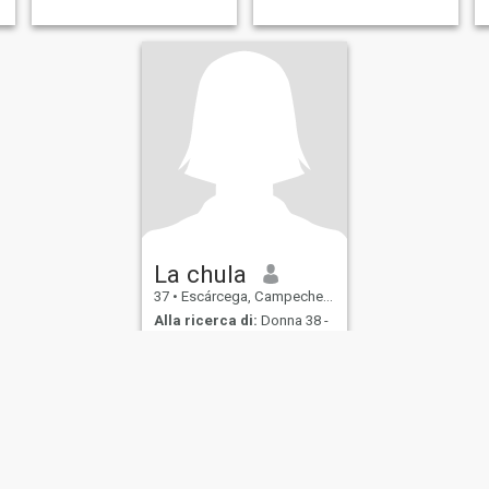
La chula
37
•
Escárcega, Campeche, Messico
Alla ricerca di:
Donna 38 -
65