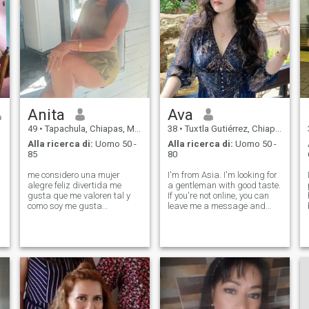
Anita
Ava
49
•
Tapachula, Chiapas, Messico
38
•
Tuxtla Gutiérrez, Chiapas, Messico
Alla ricerca di:
Uomo 50 -
Alla ricerca di:
Uomo 50 -
85
80
me considero una mujer
I'm from Asia. I'm looking for
alegre feliz divertida me
a gentleman with good taste.
gusta que me valoren tal y
If you're not online, you can
como soy me gusta
leave me a message and
entregarme siempre y
send me your WeChat
cuando exista El amor
number. If I have a favorable
verdadero me gusta cenar
impression of you, I will add
fuera Ver películas ir a los
you. I don't want to waste our
parques y complacer a mi
time together.
pareja en todo lo que quiera