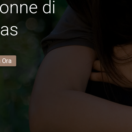
onne di
pas
s Ora