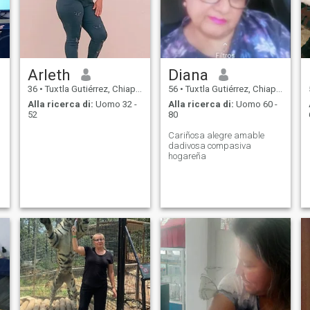
Arleth
Diana
36
•
Tuxtla Gutiérrez, Chiapas, Messico
56
•
Tuxtla Gutiérrez, Chiapas, Messico
Alla ricerca di:
Uomo 32 -
Alla ricerca di:
Uomo 60 -
52
80
Cariñosa alegre amable
dadivosa compasiva
hogareña