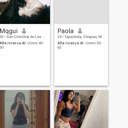
Mqgui
Paola
53
•
San Cristóbal de Las Casas, Chiapas, Messico
24
•
Tapachula, Chiapas, Messico
Alla ricerca di:
Uomo 40 -
Alla ricerca di:
Uomo 30 -
60
62