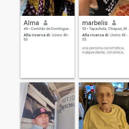
Alma
marbelis
44
•
Comitán de Domínguez, Chiapas, Messico
53
•
Tapachula, Chiapas, Messico
Alla ricerca di:
Uomo 40 -
Alla ricerca di:
Uomo 43 -
63
55
una persona carismática,
independiente, romántica,