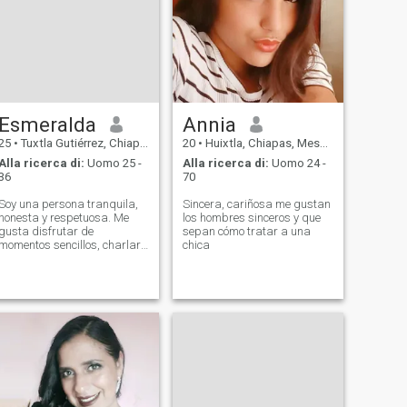
Esmeralda
Annia
25
•
Tuxtla Gutiérrez, Chiapas, Messico
20
•
Huixtla, Chiapas, Messico
Alla ricerca di:
Uomo 25 -
Alla ricerca di:
Uomo 24 -
36
70
Soy una persona tranquila,
Sincera, cariñosa me gustan
honesta y respetuosa. Me
los hombres sinceros y que
gusta disfrutar de
sepan cómo tratar a una
momentos sencillos, charlar
chica
y conocer nuevas culturas.
Valoro mucho la confianza y
la buena comunicación.