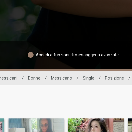
Accedi a funzioni di messaggeria avanzate
messicani
/
Donne
/
Messicano
/
Single
/
Posizione
/