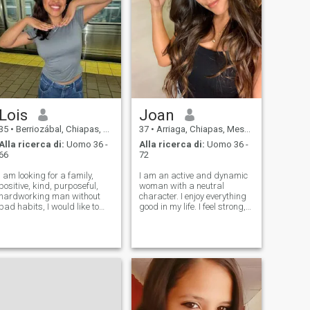
Lois
Joan
35
•
Berriozábal, Chiapas, Messico
37
•
Arriaga, Chiapas, Messico
Alla ricerca di:
Uomo 36 -
Alla ricerca di:
Uomo 36 -
66
72
I am looking for a family,
I am an active and dynamic
positive, kind, purposeful,
woman with a neutral
hardworking man without
character. I enjoy everything
bad habits, I would like to
good in my life. I feel strong,
find a constant life partner
stable and self-realized. I
with whom our destinies
am satisfied with my life and
unite into one.
I feel that today I am ready
for the next serious step in
my life.