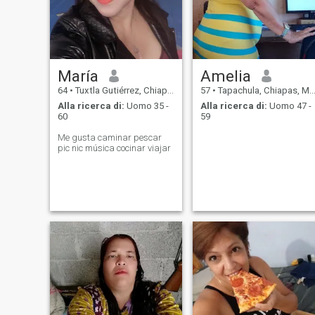
María
Amelia
64
•
Tuxtla Gutiérrez, Chiapas, Messico
57
•
Tapachula, Chiapas, Messico
Alla ricerca di:
Uomo 35 -
Alla ricerca di:
Uomo 47 -
60
59
Me gusta caminar pescar
pic nic música cocinar viajar