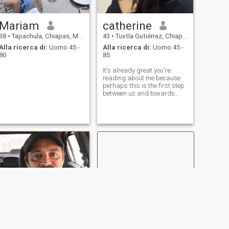
Mariam
catherine
38
•
Tapachula, Chiapas, Messico
43
•
Tuxtla Gutiérrez, Chiapas, Messico
Alla ricerca di:
Uomo 45 -
Alla ricerca di:
Uomo 45 -
80
85
It's already great you're
reading about me because
perhaps this is the first step
between us and towards
each other. I am a very
sincere and open lady who
values honesty and
faithfulness in relations and
the one who can present you
all the best in y