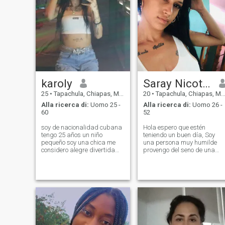
karoly
Saray Nicot Roque
25
•
Tapachula, Chiapas, Messico
20
•
Tapachula, Chiapas, Messico
Alla ricerca di:
Uomo 25 -
Alla ricerca di:
Uomo 26 -
60
52
soy de nacionalidad cubana
Hola espero que estén
tengo 25 años un niño
teniendo un buen día, Soy
pequeño soy una chica me
una persona muy humilde
considero alegre divertida
provengo del seno de una
sobre todo transparente me
familia con un buen moral y
gustan los tatuajes me
prestigio me gusta lo natural
gusta entregarme por
y la sencillez no busco un
completo un hombre que en
hombre por su apariencia ,ni
verdad me valore y llame a
su físico ni mucho menos por
mi hijo me gusta divertir
su dine