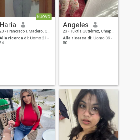
NUOVO
Haria
Angeles
20
•
Francisco I. Madero, Chiapas, Messico
23
•
Tuxtla Gutiérrez, Chiapas, Messico
Alla ricerca di:
Uomo 21 -
Alla ricerca di:
Uomo 39 -
34
50