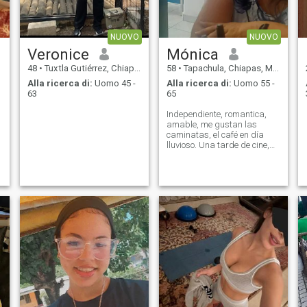
NUOVO
NUOVO
Veronice
Mónica
48
•
Tuxtla Gutiérrez, Chiapas, Messico
58
•
Tapachula, Chiapas, Messico
Alla ricerca di:
Uomo 45 -
Alla ricerca di:
Uomo 55 -
63
65
Independiente, romantica,
amable, me gustan las
caminatas, el café en día
lluvioso. Una tarde de cine,
quiero cuidar de alguien y
alguien que me cuide.