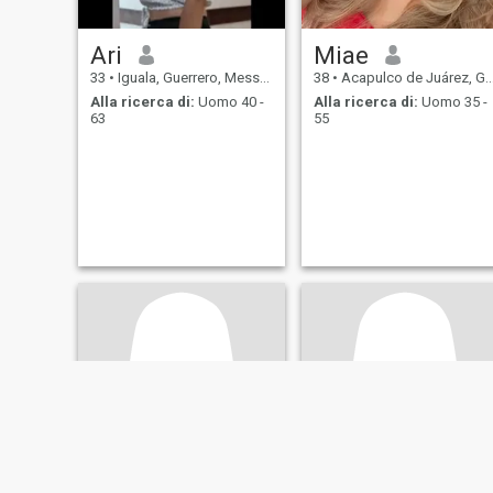
Ari
Miae
33
•
Iguala, Guerrero, Messico
38
•
Acapulco de Juárez, Guerrero, Messico
Alla ricerca di:
Uomo 40 -
Alla ricerca di:
Uomo 35 -
63
55