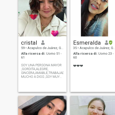
cristal
Esmeralda
59
•
Acapulco de Juárez, Guerrero, Messico
35
•
Acapulco de Juárez, Guerrero, Messico
Alla ricerca di:
Uomo 51 -
Alla ricerca di:
Uomo 23 -
61
60
SOY UNA PERSONA MAYOR
❤️❤️❤️
,GORDITA,ALEGRE,
SINCERA,AMABLE,TRABAJADORA,AMO
MUCHO A DIOS ,SOY MUY
ROMANTICA,ME ENCANTAN
LAS SERENATAS ,FLORES
,NATURALEZA,LA POESIA,LA
MUSICA Y LOS
PASATIEMPOS
DEPORTIVOS,PELICULAS DE
ACCION,ROMANTICAS Y
SUSPENSO