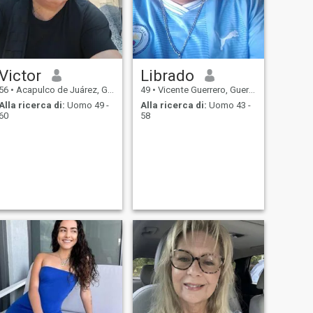
Victor
Librado
56
•
Acapulco de Juárez, Guerrero, Messico
49
•
Vicente Guerrero, Guerrero, Messico
Alla ricerca di:
Uomo 49 -
Alla ricerca di:
Uomo 43 -
60
58