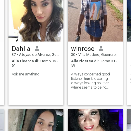
Dahlia
winrose
37
•
Atoyac de Alvarez, Guerrero, Messico
30
•
Villa Madero, Guerrero, Messico
Alla ricerca di:
Uomo 36 -
Alla ricerca di:
Uomo 31 -
61
59
Ask me anything..
Always concerned good
listener humble caring
always looking solution
where seems to be no
solution