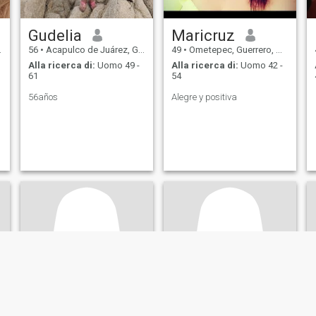
Gudelia
Maricruz
56
•
Acapulco de Juárez, Guerrero, Messico
49
•
Ometepec, Guerrero, Messico
Alla ricerca di:
Uomo 49 -
Alla ricerca di:
Uomo 42 -
61
54
56años
Alegre y positiva