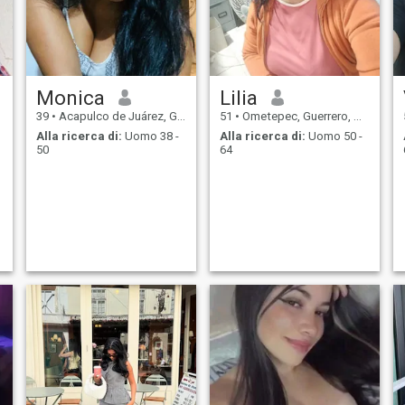
Monica
Lilia
39
•
Acapulco de Juárez, Guerrero, Messico
51
•
Ometepec, Guerrero, Messico
Alla ricerca di:
Uomo 38 -
Alla ricerca di:
Uomo 50 -
50
64