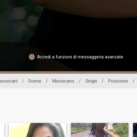
Accedi a funzioni di messaggeria avanzate
messicani
/
Donne
/
Messicano
/
Single
/
Posizione
/