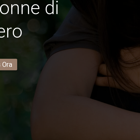
onne di
ero
s Ora