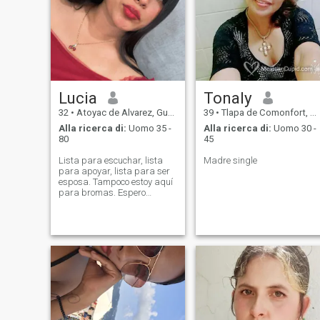
Lucia
Tonaly
32
•
Atoyac de Alvarez, Guerrero, Messico
39
•
Tlapa de Comonfort, Guerrero, Messico
Alla ricerca di:
Uomo 35 -
Alla ricerca di:
Uomo 30 -
80
45
Lista para escuchar, lista
Madre single
para apoyar, lista para ser
esposa. Tampoco estoy aquí
para bromas. Espero
encontrar a mi futuro.