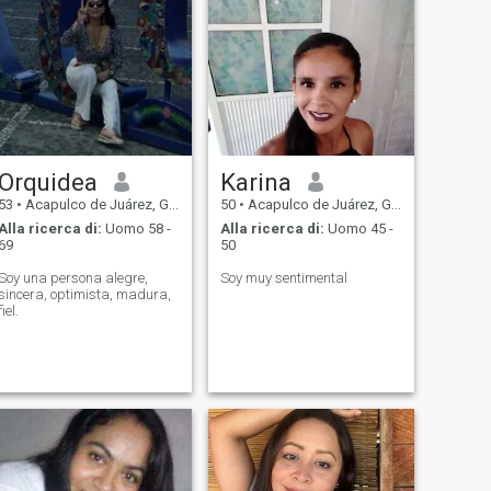
Orquidea
Karina
53
•
Acapulco de Juárez, Guerrero, Messico
50
•
Acapulco de Juárez, Guerrero, Messico
Alla ricerca di:
Uomo 58 -
Alla ricerca di:
Uomo 45 -
69
50
Soy una persona alegre,
Soy muy sentimental
sincera, optimista, madura,
fiel.