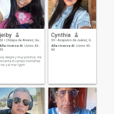
jeiby
Cynthia
53
•
Chilapa de Alvarez, Guerrero, Messico
39
•
Acapulco de Juárez, Guerrero, Messico
Alla ricerca di:
Uomo 44 -
Alla ricerca di:
Uomo 45 -
55
60
soy alegre y muy positiva. me
encanta el campo montañas
rios y el mar lgym.