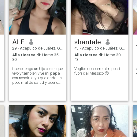
ALE
shantale
29
•
Acapulco de Juárez, Guerrero, Messico
43
•
Acapulco de Juárez, Guerrero, Messico
Alla ricerca di:
Uomo 35 -
Alla ricerca di:
Uomo 30 -
80
43
bueno tengo un hijo con el que
Voglio conoscere altri posti
vivo y también vive mi papá
fuori dal Messico 🥺
con nosotros ya que anda un
poco mal de salud y bueno
por ahora entre casa y
trabajar se va mi día.