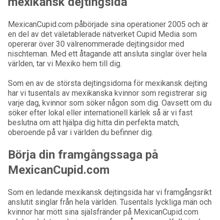
mexikansk dejtingsida
MexicanCupid.com påbörjade sina operationer 2005 och är
en del av det väletablerade nätverket Cupid Media som
opererar över 30 välrenommerade dejtingsidor med
nischteman. Med ett åtagande att ansluta singlar över hela
världen, tar vi Mexiko hem till dig.
Som en av de största dejtingsidorna för mexikansk dejting
har vi tusentals av mexikanska kvinnor som registrerar sig
varje dag, kvinnor som söker någon som dig. Oavsett om du
söker efter lokal eller internationell kärlek så är vi fast
beslutna om att hjälpa dig hitta din perfekta match,
oberoende på var i världen du befinner dig.
Börja din framgångssaga på
MexicanCupid.com
Som en ledande mexikansk dejtingsida har vi framgångsrikt
anslutit singlar från hela världen. Tusentals lyckliga män och
kvinnor har mött sina själsfränder på MexicanCupid.com