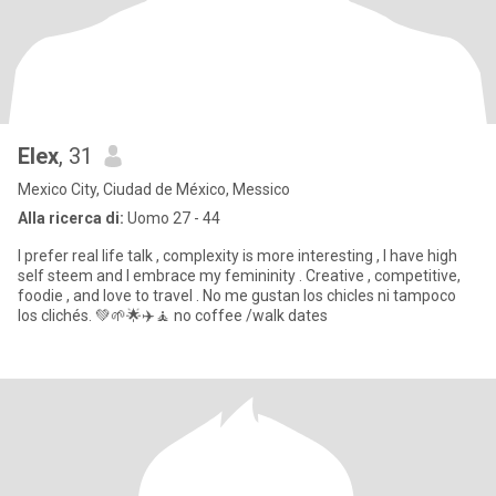
Elex
, 31
Mexico City, Ciudad de México, Messico
Alla ricerca di:
Uomo 27 - 44
I prefer real life talk , complexity is more interesting , I have high
self steem and I embrace my femininity . Creative , competitive,
foodie , and love to travel . No me gustan los chicles ni tampoco
los clichés. 💚🌱🌟✈️🧘 no coffee /walk dates