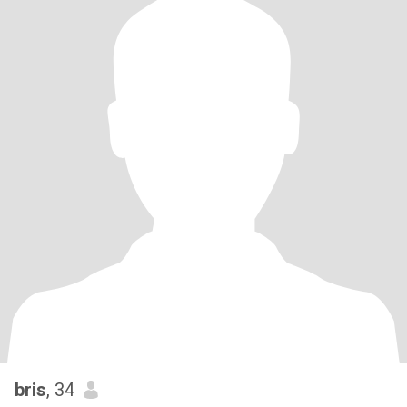
bris
, 34