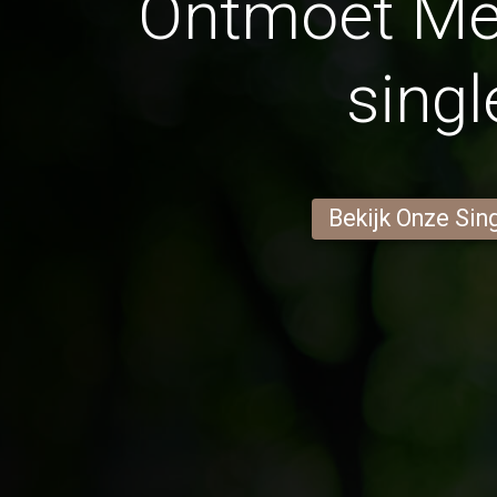
Ontmoet Me
singl
Bekijk Onze Sin