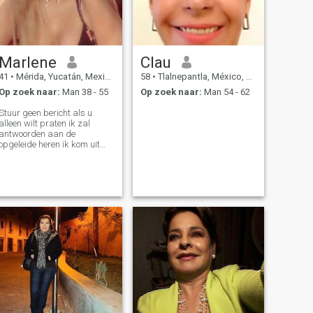
Marlene
Clau
41
•
Mérida, Yucatán, Mexico
58
•
Tlalnepantla, México, Mexico
Op zoek naar:
Man 38 - 55
Op zoek naar:
Man 54 - 62
Stuur geen bericht als u
alleen wilt praten ik zal
antwoorden aan de
opgeleide heren ik kom uit
monterrey maar woon
momenteel in merida
ucatan o que houdt van
reizen en delen momenten als
een paar s\Ni ben heel eerlijk
en ik vraag hetzelfde dank u
voor het lezen van mijn profiel