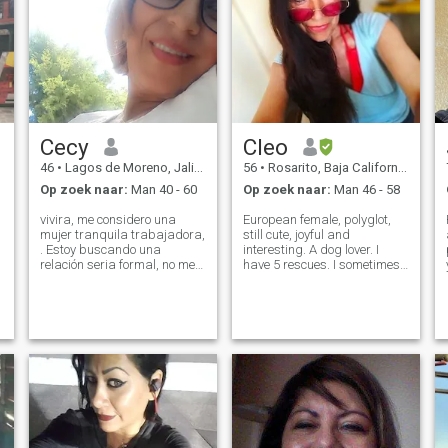
Cecy
Cleo
46
•
Lagos de Moreno, Jalisco, Mexico
56
•
Rosarito, Baja California, Mexico
Op zoek naar:
Man 40 - 60
Op zoek naar:
Man 46 - 58
vivira, me considero una
European female, polyglot,
mujer tranquila trabajadora,
still cute, joyful and
. Estoy buscando una
interesting. A dog lover. I
I
relación seria formal, no me
have 5 rescues. I sometimes
gustan los jueguitos creo que
miss deep conversations,
ya no estoy para eso, me
sharing a thought, a meal, a
considero una mujer
laugh, a story, a secret,
inteligente, culta de clase me
asking an advice, an opinion,
gusta estar bien vivir bien,
to a man I mean. If a woman
busco
ha