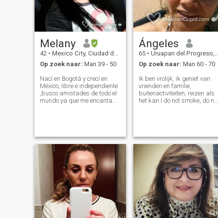
Melany
Ángeles
42
•
Mexico City, Ciudad de México, Mexico
65
•
Uruapan del Progreso, Michoacán, Mexico
Op zoek naar:
Man 39 - 50
Op zoek naar:
Man 60 - 70
Nací en Bogotá y crecí en
Ik ben vrolijk, ik geniet van
México, libre e independiente
vrienden en familie,
,busco amistades de todo el
buitenactiviteiten, reizen als
mundo ya que me encanta
het kan I do not smoke, do no
viajar, también leer, el arte, el
drink wine. Ik ben
gym, y disfrutar la vida al
gescheiden, maar ik heb
máximo! Vivo entre CDMX y
geen kinderen. Ik denk dat
Bogotá. Como todos tengo
het leven in een relatie ideaal
defectos y un pasado, trato
is om deze fase van het leven
te genieten. Ik weet dat het
belangrijkste in een relatie is
om eerlijk te zijn en niet te
oordelen voordat je elkaar
een beetje beter kent. Ik geef
toe dat dit medium voor- en
nadelen heeft, maar met
geduld is alles mogelijk.