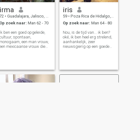
irma
iris
72
•
Guadalajara, Jalisco, Mexico
59
•
Poza Rica de Hidalgo, Veracruz, Mexico
Op zoek naar:
Man 62 - 70
Op zoek naar:
Man 64 - 80
Ik ben een goed opgeleide,
Nou, is de tijd van... ik ben?
cultuur, spontaan,
oké, ik ben heel erg strelend,
monogaam, een man vrouw,
aanhankelijk, zeer
een mexicaanse vrouw die
nieuwsgierig op een goede
respect voor zichzelf voelt als
manier, respectvol,
de anderen en hetzelfde in
makkelijk, ik ben altijd
ruil verwacht. Ik leer graag
gelukkig, ik ben een man
elke dag iets nieuws en word
vrouw, heel teder vrouw,
een beter mens. Ik hou van
eerlijk, ik geloof in God, en ik
lezen, tuinieren, proberen te
bid voor de wereldvrede. Ik
leren hoe spelen de piano,
kan alles laten om bij de
galerieën, dansen, levende
persoon te zijn waar ik van
muziek en aanbidden van de
hou, voor de liefde van mijn
reizen.
leven, dus probeer me, ik hou
van uitdagingen, maar
meestal vredig leven,
eenvoudige dingen maken
me gelukkig, maar ik hou ook
van de goede dingen in het
leven, ik hou van reizen
wanneer ik kan, En ik geef
graag mijn liefdesmassage
als hij moe of gestrest is,
VOLGENDE