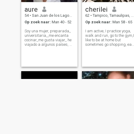
aure
cherilei
54
•
San Juan de los Lagos, Jalisco, Mexico
62
•
Tampico, Tamaulipas, Mexico
Op zoek naar:
Man 40 - 52
Op zoek naar:
Man 58 - 65
Soy una mujer, preparada,,
I am active, I practice yoga,
universitaria,,,me encanta
walk and run, go to the gym,I
cocinar,,me gusta viajar,, he
like to be at home but
viajado a algunos países, mi
sometimes go shopping, eat
favorito,,,italia.,,,no quiero
out,I like
juegos,,,no los hago no tolero
flowers,gardening,cooking,w
q me los hagan,,, busco una
and doing chores at home, I
relación a largo plazo,,,un
don't smoke, I like wine,one
compañero de vida
drink,enjoy baking keto
pastries, love