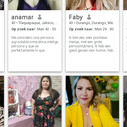
anamar
Faby
43
•
Tlaquepaque, Jalisco, Mexico
43
•
Durango, Durango, Mexico
Op zoek naar:
Man 42 - 55
Op zoek naar:
Man 29 - 50
Me considero una persona
Ik ben een zeer positieve
agradable,simpática,inteligente,sincera,leal,cariñosa,buena
meisje, met een grote
persona y que se
persoonlijkheid, ik heb een
perfectamente lo que
goed gevoel voor humor, heb
quiero.Me gusta viajar,ir al
ik altijd een glimlach op mijn
cine,salir a comer o cenar y
gezicht, ik hou van lezen, ik
me encanta hacer ejercicio.
hou van muziek, ik hou van
No me gusta hacerle perder
dansen en ik hou van zingen.
el tiempo a n
Ik wil graag iets buitenshuis,
camping, van de natuur, ik
paardrijden fietsen en
motorfietsen, I love road trips
... Ik hou van koken en ik doe
het heel goodl! Ik delen graag
tijd met mijn familie en
vrienden, ik ben een eerlijke,
oprechte en erg lief meisje
van nature ben altijd
voorzichtig over de mensen I
love, ik ben gepassioneerd
over het leven en alles wat ik
doe. Ik ben op zoek naar een