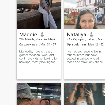
Maddie
Nataliya
28
•
Mérida, Yucatán, Mexico
44
•
Zapopan, Jalisco, Mexico
Op zoek naar:
Man 31 - 57
Op zoek naar:
Man 42 - 52
big foodie, i love to travel,
I've had a chance to live in
gamer mexican I work alot, i
four countries but have
dont have kids not looking for
settled in Jalisco where I
hookups, mostly looking for a
teach and travel any chance 
travel buddy & a long term
get. Love reading, learning
monogamous relationship
languages, swimming,
still deciding between Costa
hiking, and badminton.
Rica or Japan for my next
Hardworking, dedicated,
trip fluent in english
sincere, and with goals in
life. A Christia