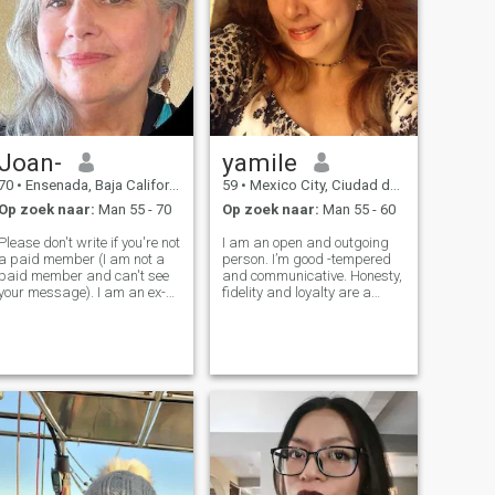
Joan-
yamile
70
•
Ensenada, Baja California, Mexico
59
•
Mexico City, Ciudad de México, Mexico
Op zoek naar:
Man 55 - 70
Op zoek naar:
Man 55 - 60
Please don't write if you're not
I am an open and outgoing
a paid member (I am not a
person. I’m good -tempered
paid member and can't see
and communicative. Honesty,
your message). I am an ex-
fidelity and loyalty are a
pat living 90% of the time in
priority in my life. I am a
Baja (otherwise, in San
romantic at heart with a
Diego, CA). I'm partially
strong desire to find a real
retired but love my work (web
love. I love to do romantic
and graphic design, social
things. I enjoy surprising t
me