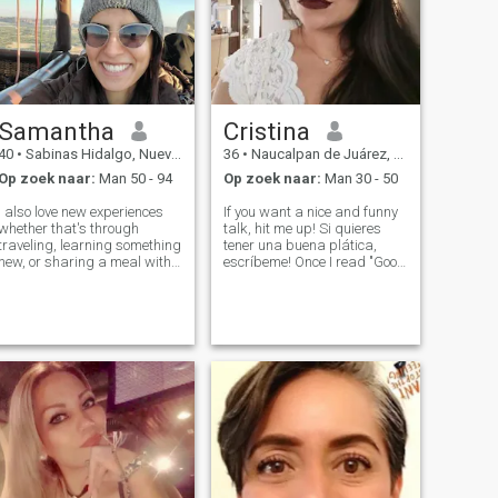
Samantha
Cristina
40
•
Sabinas Hidalgo, Nuevo León, Mexico
36
•
Naucalpan de Juárez, México, Mexico
Op zoek naar:
Man 50 - 94
Op zoek naar:
Man 30 - 50
I also love new experiences
If you want a nice and funny
whether that's through
talk, hit me up! Si quieres
traveling, learning something
tener una buena plática,
new, or sharing a meal with
escríbeme! Once I read "Good
loved ones. I'm always open
sense of humor, dirty mind
to new ideas and enjoy
and a beautiful heart.
growing as a person, both
Deadly combination. " I would
mentally and emotionally. At
add intelligence! And yess!
the same time, I love
that's me :) so I'm look
moments of p