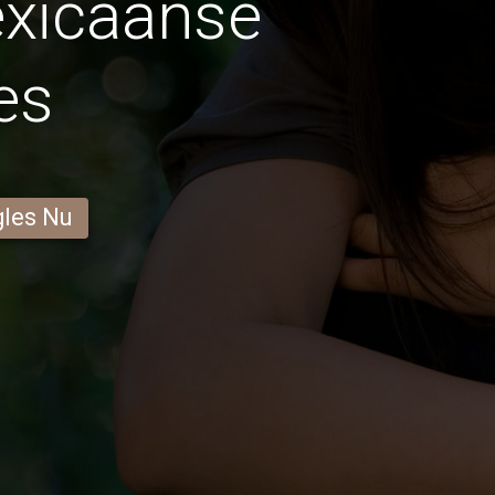
xicaanse
es
gles Nu