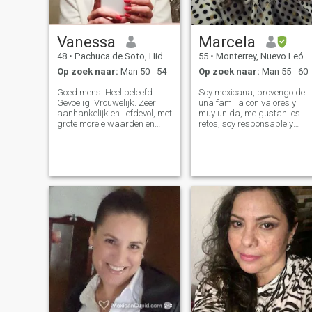
Vanessa
Marcela
48
•
Pachuca de Soto, Hidalgo, Mexico
55
•
Monterrey, Nuevo León, Mexico
Op zoek naar:
Man 50 - 54
Op zoek naar:
Man 55 - 60
Goed mens. Heel beleefd.
Soy mexicana, provengo de
Gevoelig. Vrouwelijk. Zeer
una familia con valores y
aanhankelijk en liefdevol, met
muy unida, me gustan los
grote morele waarden en
retos, soy responsable y
goed gewortelde principes.
comprometida, me gusta
Romantisch, slim, liefdevol,
sonreir y busco siempre el
eerlijk, retailer, dat is gewend
lado bueno y positivo de las
aan een goed leven en klaar
personas. Me esfuerzo todos
om verliefd te worden op die
los días en aprender algo,
grote liefde die ik hoop …!!!
me gusta l