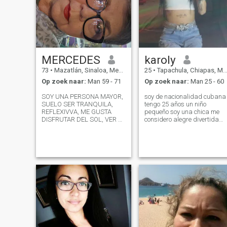
MERCEDES
karoly
73
•
Mazatlán, Sinaloa, Mexico
25
•
Tapachula, Chiapas, Mexico
Op zoek naar:
Man 59 - 71
Op zoek naar:
Man 25 - 60
SOY UNA PERSONA MAYOR,
soy de nacionalidad cubana
SUELO SER TRANQUILA,
tengo 25 años un niño
REFLEXIVVA, ME GUSTA
pequeño soy una chica me
DISFRUTAR DEL SOL, VER EL
considero alegre divertida
MAR. ME ENCANTA EL CINE
sobre todo transparente me
Y TRATO DE VER BUENAS
gustan los tatuajes me
PELICULAS, DE
gusta entregarme por
PREFERENCIA DE COMEDIA,
completo un hombre que en
DRAMA, Y ROMÁNTICAS. NO
verdad me valore y llame a
ME GUSTA MUCHO EL
mi hijo me gusta divertir
RUIDO, AUNQUE3 NO ME
MOLESTA ESTA