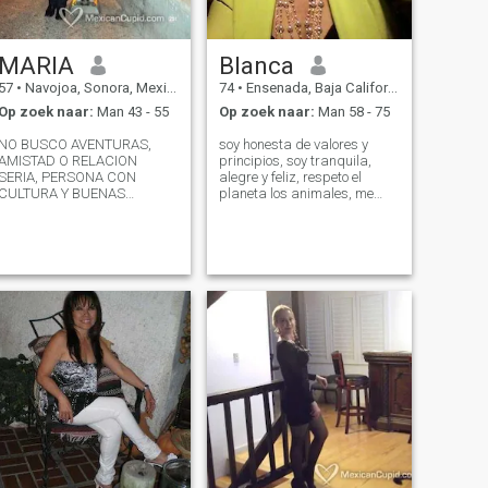
MARIA
Blanca
57
•
Navojoa, Sonora, Mexico
74
•
Ensenada, Baja California, Mexico
Op zoek naar:
Man 43 - 55
Op zoek naar:
Man 58 - 75
NO BUSCO AVENTURAS,
soy honesta de valores y
AMISTAD O RELACION
principios, soy tranquila,
SERIA, PERSONA CON
alegre y feliz, respeto el
CULTURA Y BUENAS
planeta los animales, me
COSTUMBRES CLASE
gusta la naturaleza la playa
MEDIA, DE BUEN CARACTER
, el campo atardeceres soy
Y GANAS DE TENER
respetuosa creo en la ley de
COMPAÑIA , BUEN
atracción, en la ley de causa
CORAZON, OPTIMISTA,
y efecto, me gusta la músic
SENCILLO, POBRE NO
PORQUE UNO NO TIENE
CULPA DE NACER POBRE,
PERO MORIR POBRE SI