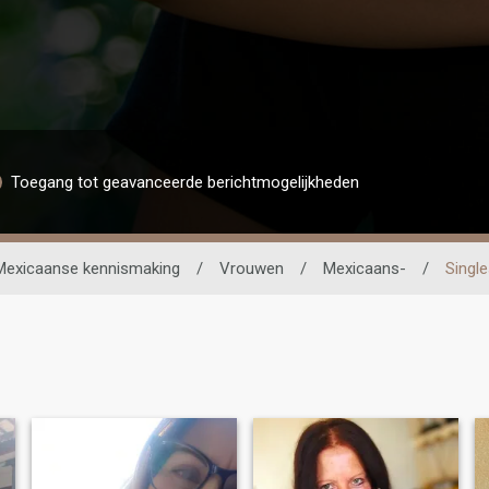
Toegang tot geavanceerde berichtmogelijkheden
Mexicaanse kennismaking
/
Vrouwen
/
Mexicaans-
/
Single