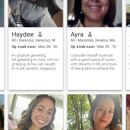
Haydee
Ayra
40
•
Veracruz, Veracruz, Mexico
60
•
Mazatlán, Sinaloa, Mexico
Op zoek naar:
Man 28 - 50
Op zoek naar:
Man 53 - 72
Im groot en geweldig,
I consider myself a person
lief,geweldig en mooi, slim en
with a good sense of humor...
grappig, Ik hou van laught.
with dreams in life and sure
Ik m ook oprecht, toegewijd,
of being able to achieve them.
gevoelig en mooi. Ik hou van
I like to talk, read to know a
huisdieren, vooral honden. Ik
little about everything, and
heb een groot gevoel voor
laugh as much as possible. I
humor ( soms sarcatic) en
appreciate good wines,
natuurlijk heb ik mijn slechte
culture and true frie
tijden ( zoals iedereen denk
ik) Ik Krav Maga en fitness(
Ik heb voor een jaar en een
half) en in januari
waarschijnlijk begon ik
opnieuw. Ik contacten te
beoefenen. Ik doe dingen
buiten,( soms thuis blijven is
healtclub too) foto's nemen,