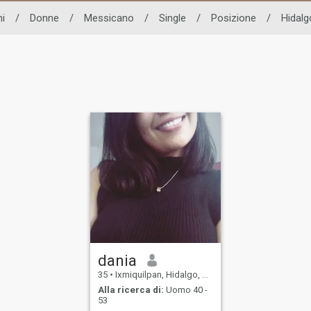
i
/
Donne
/
Messicano
/
Single
/
Posizione
/
Hidalg
dania
35
•
Ixmiquilpan, Hidalgo, Messico
Alla ricerca di:
Uomo 40 -
53