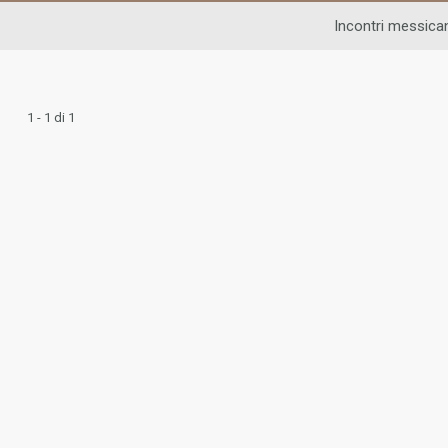
Incontri messican
1 - 1 di 1