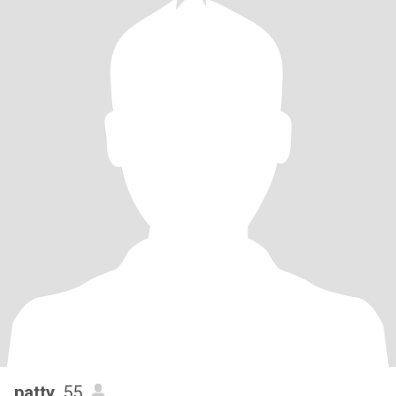
patty
, 55