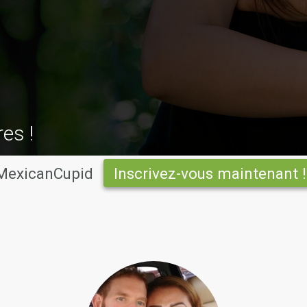
res !
 MexicanCupid
Inscrivez-vous maintenant !