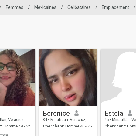
/
Femmes
/
Mexicaines
/
Célibataires
/
Emplacement
/
Berenice
Estela
n, Veracruz, Mexique
34
•
Minatitlán, Veracruz, Mexique
45
•
Minatitlán, Veracru
t:
Homme 49 - 62
Cherchant:
Homme 40 - 75
Cherchant:
Homm
ponse