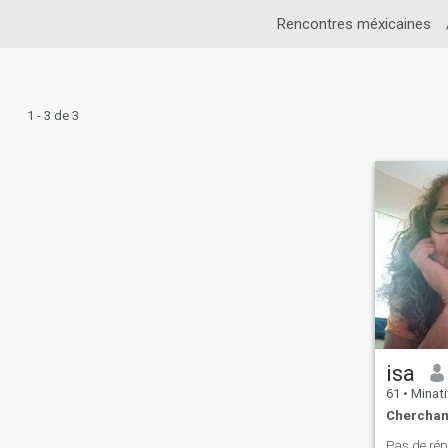
Rencontres méxicaines
1 - 3 de 3
isa
61
•
Minatitlá
Cherchan
Pas de ré