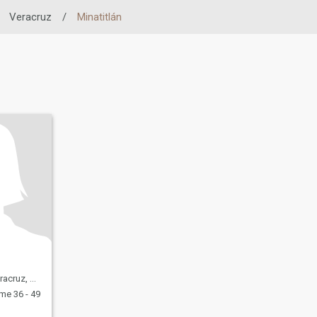
Veracruz
/
Minatitlán
z, Mexique
e 36 - 49