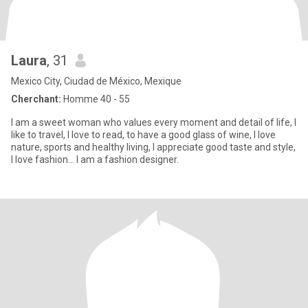
Laura
, 31
Mexico City, Ciudad de México, Mexique
Cherchant:
Homme 40 - 55
I am a sweet woman who values ​​every moment and detail of life, I
like to travel, I love to read, to have a good glass of wine, I love
nature, sports and healthy living, I appreciate good taste and style,
I love fashion... I am a fashion designer.