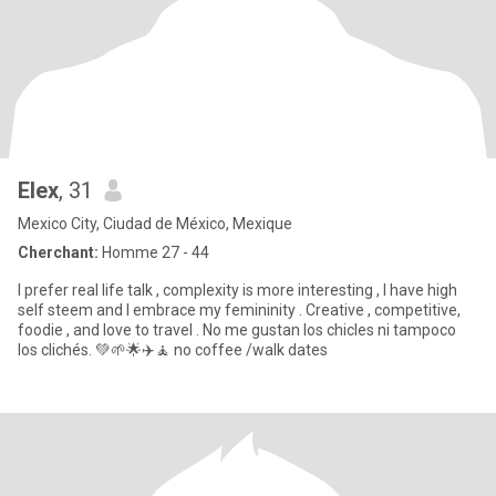
Elex
, 31
Mexico City, Ciudad de México, Mexique
Cherchant:
Homme 27 - 44
I prefer real life talk , complexity is more interesting , I have high
self steem and I embrace my femininity . Creative , competitive,
foodie , and love to travel . No me gustan los chicles ni tampoco
los clichés. 💚🌱🌟✈️🧘 no coffee /walk dates