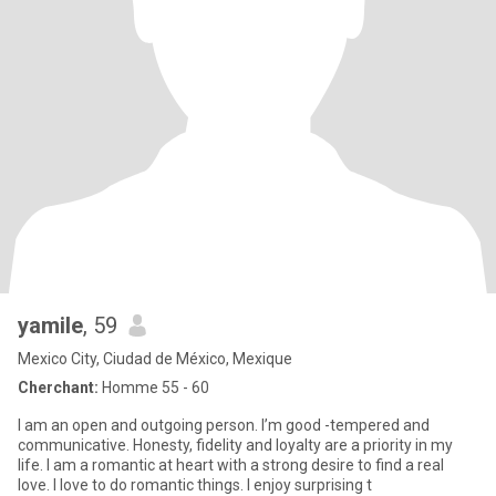
yamile
, 59
Mexico City, Ciudad de México, Mexique
Cherchant:
Homme 55 - 60
I am an open and outgoing person. I’m good -tempered and
communicative. Honesty, fidelity and loyalty are a priority in my
life. I am a romantic at heart with a strong desire to find a real
love. I love to do romantic things. I enjoy surprising t