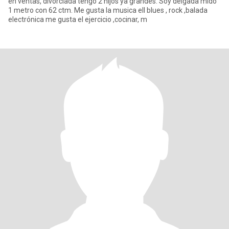
en ventas, divorciada tengo 2 hijos ya grandes. Soy delgada mido
1 metro con 62 ctm. Me gusta la musica ell blues , rock ,balada
electrónica me gusta el ejercicio ,cocinar, m