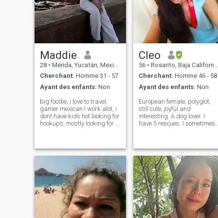
Maddie
Cleo
28
•
Mérida, Yucatán, Mexique
56
•
Rosarito, Baja California, Mexique
Cherchant:
Homme 31 - 57
Cherchant:
Homme 46 - 58
Ayant des enfants:
Non
Ayant des enfants:
Non
big foodie, i love to travel,
European female, polyglot,
gamer mexican I work alot, i
still cute, joyful and
dont have kids not looking for
interesting. A dog lover. I
hookups, mostly looking for a
have 5 rescues. I sometimes
travel buddy & a long term
miss deep conversations,
monogamous relationship
sharing a thought, a meal, a
still deciding between Costa
laugh, a story, a secret,
Rica or Japan for my next
asking an advice, an opinion
trip fluent in english
to a man I mean. If a woman
ha