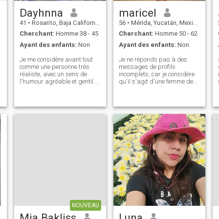
Dayhnna
maricel
41
•
Rosarito, Baja California, Mexique
56
•
Mérida, Yucatán, Mexique
Cherchant:
Homme 38 - 45
Cherchant:
Homme 50 - 62
Ayant des enfants:
Non
Ayant des enfants:
Non
Je me considère avant tout
Je ne réponds pas à des
comme une personne très
messages de profils
réaliste, avec un sens de
incomplets, car je considère
l'humour agréable et gentil.
qu'il s'agit d'une femme de
Avec un intérêt réel pour les
défis, de travail et d'efforts,
gens. Très adaptable
j'aime lutter pour ce que je
culturellement. J'aime faire
veux et je suis satisfait
du sport, cuisiner et je
d'obtenir mes réalisations,
m'intéresse à la cuisine
c'est pourquoi j'admire les
végétarienne. Je passe aussi
hommes qui font de même et
du temps à lire. Je voudrais
qui pensent comme moi. . -
connaître quelqu'un avec des
j'aime que je me dise les
intérêts similaires, et
choses directement, aussi
beaucoup de désir de vivre,
difficiles que puissent être
de connaître de nouveaux
les choses... je n'aime pas le
endroits, des gens et des
mensonge, . Je n'aime pas
expériences.
les gens qui jouent avec les
sentiments des autres.
NOUVEAU
Mia Bakliss
Luna