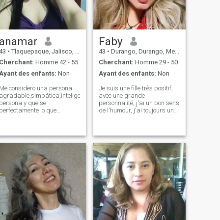
anamar
Faby
43
•
Tlaquepaque, Jalisco, Mexique
43
•
Durango, Durango, Mexique
Cherchant:
Homme 42 - 55
Cherchant:
Homme 29 - 50
Ayant des enfants:
Non
Ayant des enfants:
Non
Me considero una persona
Je suis une fille très positif,
agradable,simpática,inteligente,sincera,leal,cariñosa,buena
avec une grande
persona y que se
personnalité, j'ai un bon sens
perfectamente lo que
de l'humour, j'ai toujours un
quiero.me gusta viajar,ir al
sourire sur mon visage,
cine,salir a comer o cenar y
j'aime lire, J'aime beaucoup
me encanta hacer ejercicio.
la musique, j'aime la danse
No me gusta hacerle perder
et j'adore chanter. J'aime
el tiempo a nadie ni que me lo
quoi que ce soit en plein air, le
hagan perder a mi.soy
camping, d'être dans la
directa y sin rodéos. No
nature, j'aime riding bike et
contesto a personas que no
moto, sur la route J'aime ...
tienen fotografia o no tienen
J'adore cuisiner et je le fais
membresía en la cual pueda
très goodl ! J'aime partager
responder y por supuesto no
du temps avec ma famille et
contesto mensajes vulgares.
mes amis, je suis honnête,
sincère et affectueux par
nature très fille, j'ai toujours