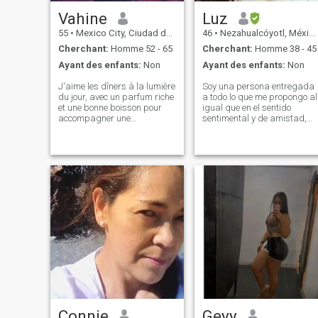
matérielles, seulement ce qui
est nécessaire pour vivre,
Vahine
Luz
mais suffisant pour moi pour
55
•
Mexico City, Ciudad de México, Mexique
46
•
Nezahualcóyotl, México, Mexique
la vie, mais peut-être avec le
bon partenaire, nous
Cherchant:
Homme 52 - 65
Cherchant:
Homme 38 - 45
pouvons profiter de faire des
Ayant des enfants:
Non
Ayant des enfants:
Non
activités de
J'aime les dîners à la lumière
Soy una persona entregada
du jour, avec un parfum riche
a todo lo que me propongo al
et une bonne boisson pour
igual que en el sentido
accompagner une
sentimental y de amistad,
conversation intéressante et
soy amigable, confiable,
agréable; aller au cinéma,
sana emocionalmente y con
découvrir de nouveaux
defectos como cualquier otra
endroits; j'aime faire de
persona pero tratando de
l'exercice, je suis professeur
ser la mejor versión de mi
de danse polynésienne; je les
misma.
aime et je fais des travaux
manuels. J'aime qu'ils me
consentent et me cherchent,
sans arriver à la jalousie.
C'est ce que j'aime.
Connie
Geyy