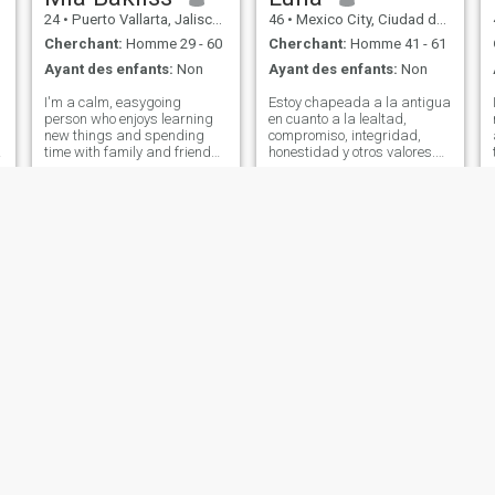
24
•
Puerto Vallarta, Jalisco, Mexique
46
•
Mexico City, Ciudad de México, Mexique
Cherchant:
Homme 29 - 60
Cherchant:
Homme 41 - 61
Ayant des enfants:
Non
Ayant des enfants:
Non
I'm a calm, easygoing
Estoy chapeada a la antigua
person who enjoys learning
en cuanto a la lealtad,
new things and spending
compromiso, integridad,
time with family and friends.
honestidad y otros valores.
I value honesty, kindness,
Busco a alguien compatible
and respect, and I always
con ellos. Soy de la
try to stay positive. In my free
generación usó primero las
time, I like relaxing, watching
computadoras, así que si
movies, listening to music,
alguien pretende estafarme
o engañarme me doy
Nonna
Emily
37
•
Cancún, Quintana Roo, Mexique
38
•
León, Guanajuato, Mexique