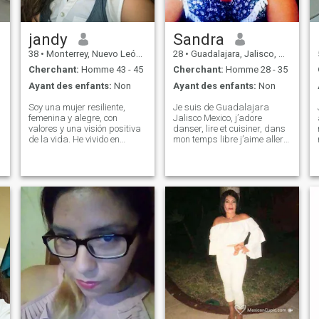
jandy
Sandra
38
•
Monterrey, Nuevo León, Mexique
28
•
Guadalajara, Jalisco, Mexique
Cherchant:
Homme 43 - 45
Cherchant:
Homme 28 - 35
Ayant des enfants:
Non
Ayant des enfants:
Non
Soy una mujer resiliente,
Je suis de Guadalajara
femenina y alegre, con
Jalisco Mexico, j’adore
valores y una visión positiva
danser, lire et cuisiner, dans
de la vida. He vivido en
mon temps libre j’aime aller
diferentes lugares, lo que me
au cinéma ou danser, ou tout
e
ha enseñado a adaptarme,
simplement aller au parc
crecer y disfrutar la
pour boire une glace. j'aime
diversidad cultural. Me
les animaux, j'ai deux chiens
gusta cuidarme, aprender,
et finalement j'ai 26 ans
viajar y compartir