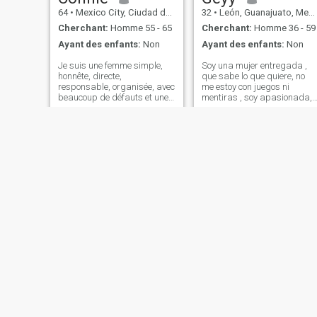
64
•
Mexico City, Ciudad de México, Mexique
32
•
León, Guanajuato, Mexique
Cherchant:
Homme 55 - 65
Cherchant:
Homme 36 - 59
Ayant des enfants:
Non
Ayant des enfants:
Non
Je suis une femme simple,
Soy una mujer entregada ,
honnête, directe,
que sabe lo que quiere, no
responsable, organisée, avec
me estoy con juegos ni
beaucoup de défauts et une
mentiras , soy apasionada,
ou une autre vertu. Si vous
romántica, detallista ,
êtes très intéressé par le
carismática, con tema de
physique, je ne suis pas ce
conversación, me gusta lo
que vous cherchez, j'ai un
que hago , soy entrenadora
petit handicap moteur, ce qui
personalizada y nutriologa ,
ne m'a pas empêché de me
me gusta ay
développer.
Regina
Beris
39
•
Mexico City, Ciudad de México, Mexique
37
•
Irapuato, Guanajuato, Mexique