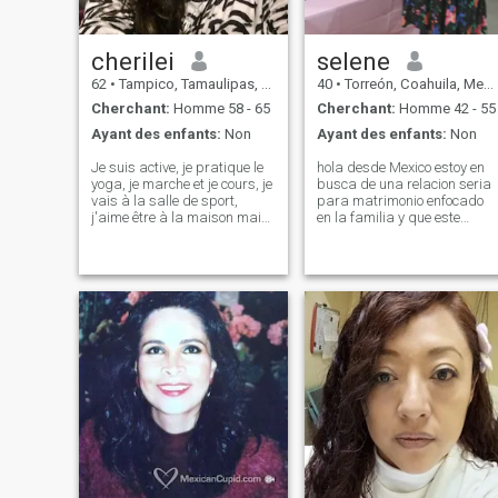
cherilei
selene
62
•
Tampico, Tamaulipas, Mexique
40
•
Torreón, Coahuila, Mexique
Cherchant:
Homme 58 - 65
Cherchant:
Homme 42 - 55
Ayant des enfants:
Non
Ayant des enfants:
Non
Je suis active, je pratique le
hola desde Mexico estoy en
yoga, je marche et je cours, je
busca de una relacion seria
vais à la salle de sport,
para matrimonio enfocado
j'aime être à la maison mais
en la familia y que este
parfois aller faire du
dispuesto a tener hijos
shopping, manger dehors,
conmigo, por lo menos uno d
J'aime les fleurs, le jard
preferencia que este
J'apprécie les activités de
dispuesto a mudarse a mi
plein air. Je n'aime pas les
pais. si usted no paga
loisirs comme la chasse, la
membresia y no cumple k
pêche, le respect des
animaux, le soin de
l'environnement, le recyclage.
Je suis à la recherche d'un
partenaire de mon âge. Un
partenaire qui aime voyager.
C'est vrai. J'aime la
campagne le plus, et n'aime
pas les grandes villes. Je ne
m'intéresse pas aux choses