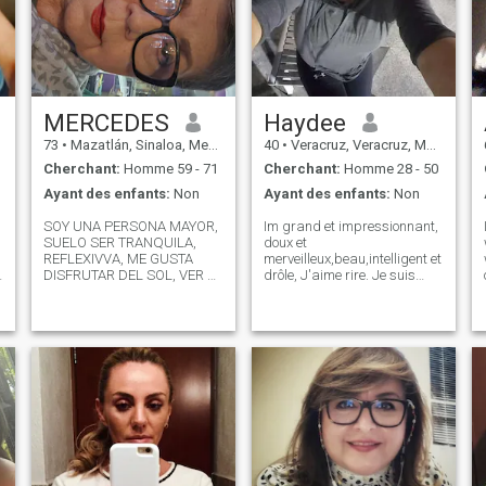
MERCEDES
Haydee
73
•
Mazatlán, Sinaloa, Mexique
40
•
Veracruz, Veracruz, Mexique
Cherchant:
Homme 59 - 71
Cherchant:
Homme 28 - 50
Ayant des enfants:
Non
Ayant des enfants:
Non
SOY UNA PERSONA MAYOR,
Im grand et impressionnant,
SUELO SER TRANQUILA,
doux et
REFLEXIVVA, ME GUSTA
merveilleux,beau,intelligent et
DISFRUTAR DEL SOL, VER EL
drôle, J'aime rire. Je suis
MAR. ME ENCANTA EL CINE
également sincère, dévoué,
Y TRATO DE VER BUENAS
sensible et charmant. J'aime
PELICULAS, DE
les animaux, surtout les
,
PREFERENCIA DE COMEDIA,
chiens. J'ai un grand sens
DRAMA, Y ROMÁNTICAS. NO
de l'humour ( parfois
ME GUSTA MUCHO EL
sarcatic), et bien sûr j'ai mes
RUIDO, AUNQUE3 NO ME
mauvais moments ( comme
MOLESTA ESTA
tout le monde je suppose)
J'avais l'habitude de faire le
Krav Maga et fitness( je l'ai
fait pour un an et demi) et
probablement en janvier j'ai