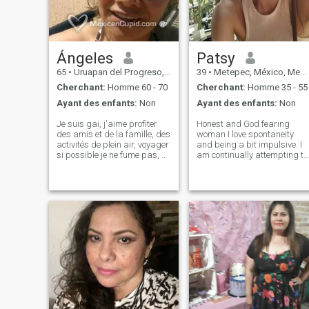
Ángeles
Patsy
65
•
Uruapan del Progreso, Michoacán, Mexique
39
•
Metepec, México, Mexique
Cherchant:
Homme 60 - 70
Cherchant:
Homme 35 - 55
Ayant des enfants:
Non
Ayant des enfants:
Non
Je suis gai, j'aime profiter
Honest and God fearing
des amis et de la famille, des
woman I love spontaneity
activités de plein air, voyager
and being a bit impulsive. I
si possible je ne fume pas, ne
am continually attempting to
bois pas de vin. Je suis
function from the inside out
divorcé, mais pas d'enfants.
and to go with my intuitive
Je pense que la vie en couple
impulses, because
est idéale pour profiter de
sometimes the spontaneous
cette étape de la vie. Je sais
actions are the most fun, not
que la chose la plus
expected and
importante dans une relation
est l'honnêteté et ne pas
juger avant que vous ne vous
connaissiez un peu plus. Je
reconnais que ce médium a
des avantages et des
inconvénients mais avec
patience tout est possible.