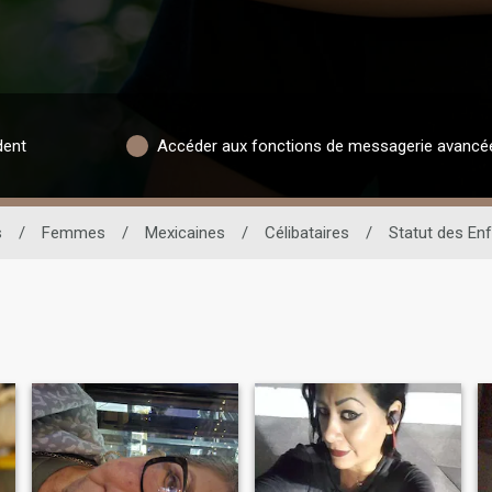
dent
Accéder aux fonctions de messagerie avancé
s
/
Femmes
/
Mexicaines
/
Célibataires
/
Statut des En