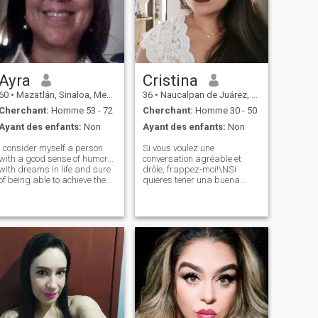
Ayra
Cristina
60
•
Mazatlán, Sinaloa, Mexique
36
•
Naucalpan de Juárez, México, Mexique
Cherchant:
Homme 53 - 72
Cherchant:
Homme 30 - 50
Ayant des enfants:
Non
Ayant des enfants:
Non
I consider myself a person
Si vous voulez une
with a good sense of humor...
conversation agréable et
with dreams in life and sure
drôle, frappez-moi!\NSi
of being able to achieve them.
quieres tener una buena
I like to talk, read to know a
plática, escríbeme! Once que
little about everything, and
je lis \"bon sens de l'humour,
laugh as much as possible. I
esprit sale et un beau cœur.
appreciate good wines,
Combinaison mortelle. \"
culture and true frie
J'ajouterais de l'intelligence!
\N\NAND Yess ! C'est moi :)
donc je cherche la même
chose...