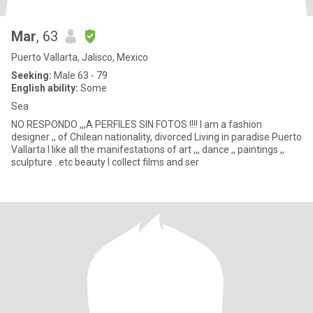
Mar
, 63
Puerto Vallarta, Jalisco, Mexico
Seeking:
Male 63 - 79
English ability:
Some
Sea
NO RESPONDO ,,,A PERFILES SIN FOTOS !!!! I am a fashion
designer ,, of Chilean nationality, divorced Living in paradise Puerto
Vallarta I like all the manifestations of art ,,, dance ,, paintings ,,
sculpture ..etc beauty I collect films and ser