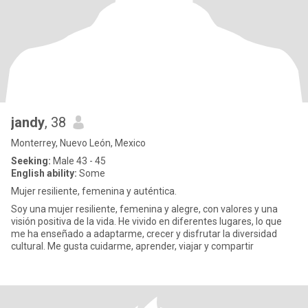
jandy
, 38
Monterrey, Nuevo León, Mexico
Seeking:
Male 43 - 45
English ability:
Some
Mujer resiliente, femenina y auténtica.
Soy una mujer resiliente, femenina y alegre, con valores y una
visión positiva de la vida. He vivido en diferentes lugares, lo que
me ha enseñado a adaptarme, crecer y disfrutar la diversidad
cultural. Me gusta cuidarme, aprender, viajar y compartir