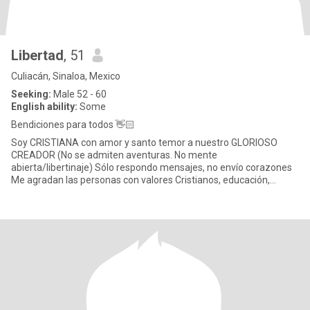
Libertad
, 51
Culiacán, Sinaloa, Mexico
Seeking:
Male 52 - 60
English ability:
Some
Bendiciones para todos 👋🏻
Soy CRISTIANA con amor y santo temor a nuestro GLORIOSO
CREADOR (No se admiten aventuras. No mente
abierta/libertinaje) Sólo respondo mensajes, no envío corazones
Me agradan las personas con valores Cristianos, educación,
respeto e inteligencia, y