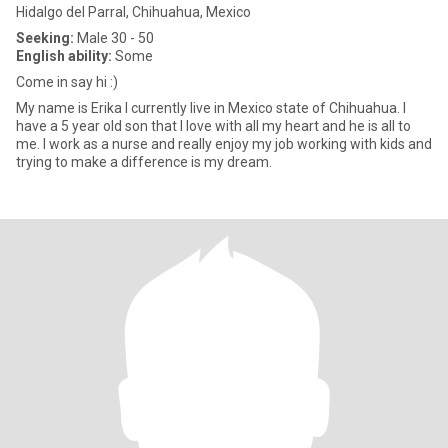
Hidalgo del Parral, Chihuahua, Mexico
Seeking:
Male 30 - 50
English ability:
Some
Come in say hi :)
My name is Erika I currently live in Mexico state of Chihuahua. I
have a 5 year old son that I love with all my heart and he is all to
me. I work as a nurse and really enjoy my job working with kids and
trying to make a difference is my dream.