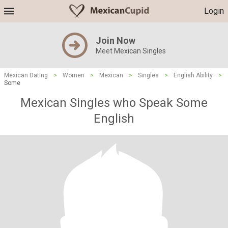
Login
Join Now
Meet Mexican Singles
Mexican Dating
>
Women
>
Mexican
>
Singles
>
English Ability
>
Some
Mexican Singles who Speak Some
English