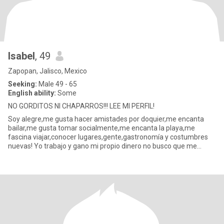
Isabel
, 49
Zapopan, Jalisco, Mexico
Seeking:
Male 49 - 65
English ability:
Some
NO GORDITOS NI CHAPARROS!!! LEE MI PERFIL!
Soy alegre,me gusta hacer amistades por doquier,me encanta
bailar,me gusta tomar socialmente,me encanta la playa,me
fascina viajar,conocer lugares,gente,gastronomía y costumbres
nuevas! Yo trabajo y gano mi propio dinero no busco que me
mantengan,per