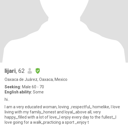
lijari
, 62
Oaxaca de Juárez, Oaxaca, Mexico
Seeking:
Male 60 - 70
English ability:
Some
hi..
I am a very educated woman, loving. ,respectful,, homelike, I love
living with my family,,,honest and loyal,,,above all, very
happy,,,filled with a lot of love,,,I enjoy every day to the fullest,,,I
love going for a walk,,practicing a sport ,,enjoy t