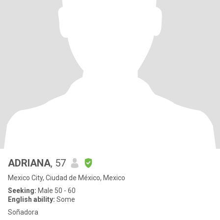
ADRIANA
, 57
Mexico City, Ciudad de México, Mexico
Seeking:
Male 50 - 60
English ability:
Some
Soñadora