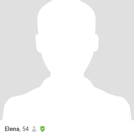
Elena
, 54