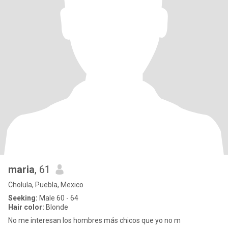
maria
, 61
Cholula, Puebla, Mexico
Seeking:
Male 60 - 64
Hair color:
Blonde
No me interesan los hombres más chicos que yo no m