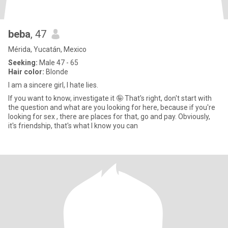
beba
, 47
Mérida, Yucatán, Mexico
Seeking:
Male 47 - 65
Hair color:
Blonde
I am a sincere girl, I hate lies.
If you want to know, investigate it 🤪 That's right, don't start with
the question and what are you looking for here, because if you're
looking for sex , there are places for that, go and pay. Obviously,
it's friendship, that's what I know you can