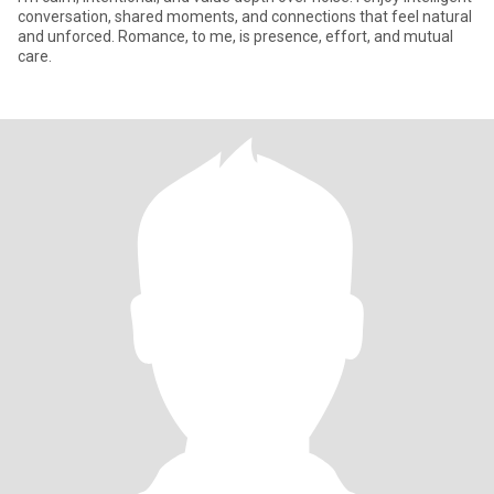
conversation, shared moments, and connections that feel natural
and unforced. Romance, to me, is presence, effort, and mutual
care.