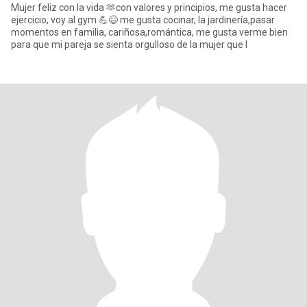
Mujer feliz con la vida 🫶con valores y principios, me gusta hacer
ejercicio, voy al gym 💪😉 me gusta cocinar, la jardinería,pasar
momentos en familia, cariñosa,romántica, me gusta verme bien
para que mi pareja se sienta orgulloso de la mujer que l