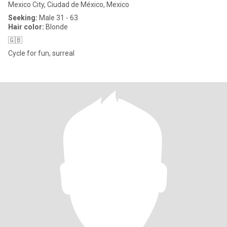
Mexico City, Ciudad de México, Mexico
Seeking:
Male 31 - 63
Hair color:
Blonde
🇬🇧
Cycle for fun, surreal