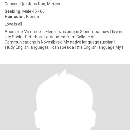
Cancún, Quintana Roo, Mexico
Seeking:
Male 45 - 66
Hair color:
Blonde
Love is all
About me My name is Elena.I was born in Siberia, but now I live in
sity Sankt- Peterburg.I graduated from College of
Communications in Novosibirsk .My native language russian.I
study English languages. I can speak a little English language.My f