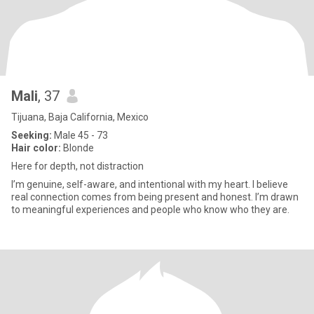
Mali
, 37
Tijuana, Baja California, Mexico
Seeking:
Male 45 - 73
Hair color:
Blonde
Here for depth, not distraction
I’m genuine, self-aware, and intentional with my heart. I believe
real connection comes from being present and honest. I’m drawn
to meaningful experiences and people who know who they are.