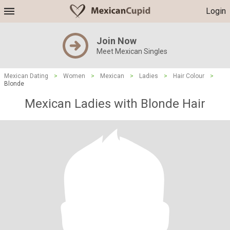
Login
Join Now
Meet Mexican Singles
Mexican Dating
>
Women
>
Mexican
>
Ladies
>
Hair Colour
>
Blonde
Mexican Ladies with Blonde Hair