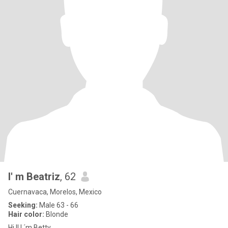
I' m Beatriz
, 62
Cuernavaca, Morelos, Mexico
Seeking:
Male 63 - 66
Hair color:
Blonde
Hi.!! I ´m Betty