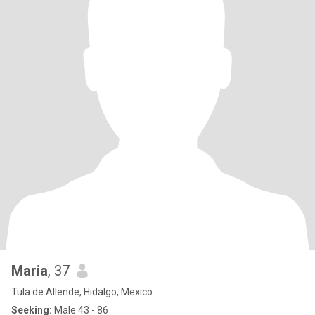
Maria
, 37
Tula de Allende, Hidalgo, Mexico
Seeking:
Male 43 - 86