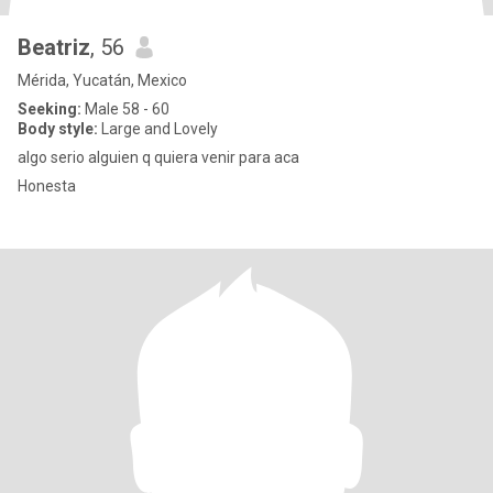
Beatriz
, 56
Mérida, Yucatán, Mexico
Seeking:
Male 58 - 60
Body style:
Large and Lovely
algo serio alguien q quiera venir para aca
Honesta