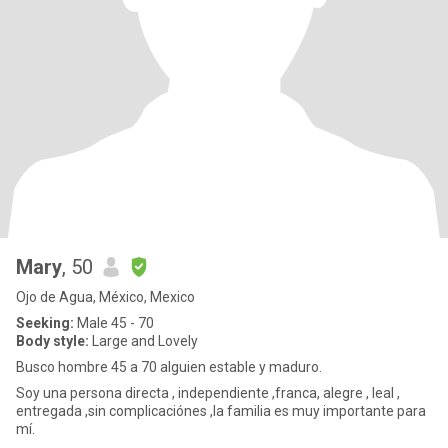
Mary
, 50
Ojo de Agua, México, Mexico
Seeking:
Male 45 - 70
Body style:
Large and Lovely
Busco hombre 45 a 70 alguien estable y maduro.
Soy una persona directa , independiente ,franca, alegre , leal ,
entregada ,sin complicaciónes ,la familia es muy importante para
mí.