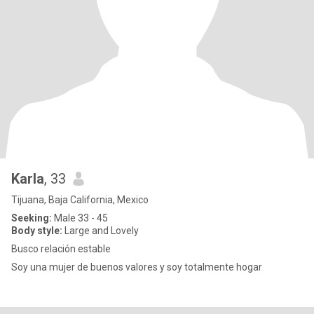
Karla
, 33
Tijuana, Baja California, Mexico
Seeking:
Male 33 - 45
Body style:
Large and Lovely
Busco relación estable
Soy una mujer de buenos valores y soy totalmente hogar