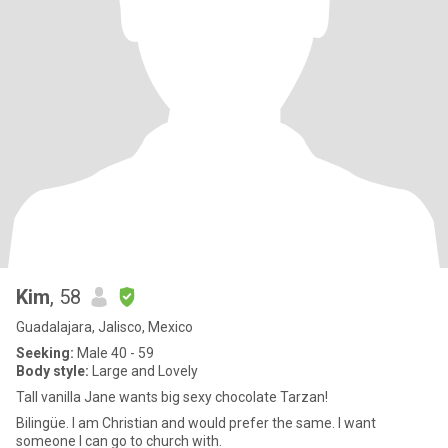
Kim
, 58
Guadalajara, Jalisco, Mexico
Seeking:
Male 40 - 59
Body style:
Large and Lovely
Tall vanilla Jane wants big sexy chocolate Tarzan!
Bilingüe. I am Christian and would prefer the same. I want
someone I can go to church with.