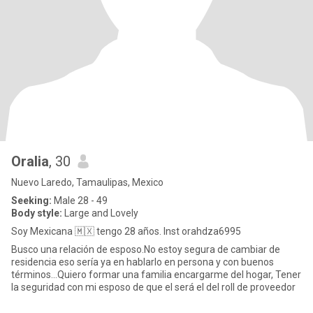
Oralia
, 30
Nuevo Laredo, Tamaulipas, Mexico
Seeking:
Male 28 - 49
Body style:
Large and Lovely
Soy Mexicana 🇲🇽 tengo 28 años. Inst orahdza6995
Busco una relación de esposo.No estoy segura de cambiar de
residencia eso sería ya en hablarlo en persona y con buenos
términos...Quiero formar una familia encargarme del hogar, Tener
la seguridad con mi esposo de que el será el del roll de proveedor