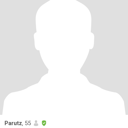
Parutz
, 55