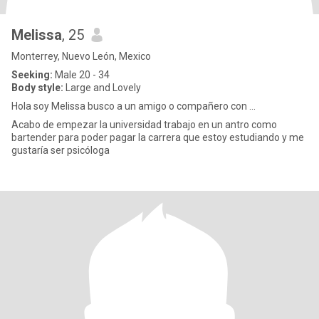
Melissa
, 25
Monterrey, Nuevo León, Mexico
Seeking:
Male 20 - 34
Body style:
Large and Lovely
Hola soy Melissa busco a un amigo o compañero con ...
Acabo de empezar la universidad trabajo en un antro como
bartender para poder pagar la carrera que estoy estudiando y me
gustaría ser psicóloga