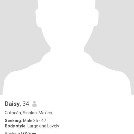
Daisy
, 34
Culiacán, Sinaloa, Mexico
Seeking:
Male 35 - 47
Body style:
Large and Lovely
Seeking LOVE ❤️