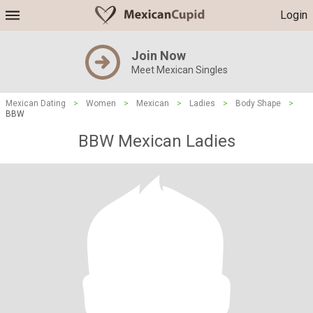
Login
Join Now
Meet Mexican Singles
Mexican Dating
>
Women
>
Mexican
>
Ladies
>
Body Shape
>
BBW
BBW Mexican Ladies