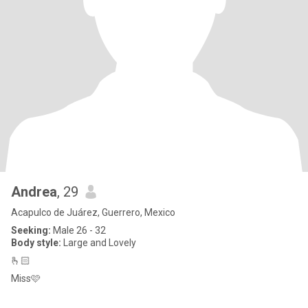
Andrea
, 29
Acapulco de Juárez, Guerrero, Mexico
Seeking:
Male 26 - 32
Body style:
Large and Lovely
🫰🏻
Miss🩷