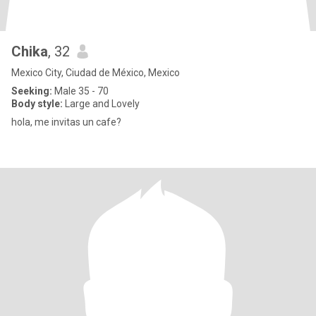
Chika
, 32
Mexico City, Ciudad de México, Mexico
Seeking:
Male 35 - 70
Body style:
Large and Lovely
hola, me invitas un cafe?