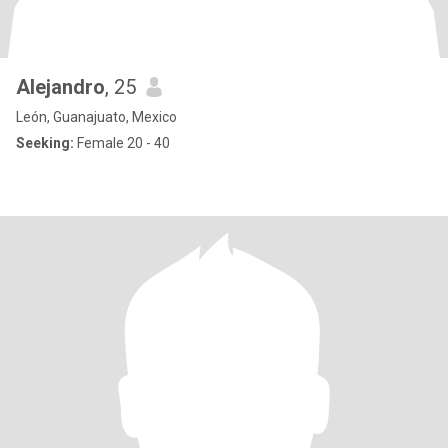
Alejandro
, 25
León, Guanajuato, Mexico
Seeking:
Female 20 - 40