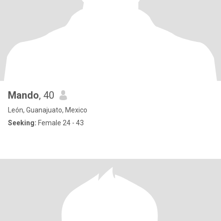
Mando
, 40
León, Guanajuato, Mexico
Seeking:
Female 24 - 43