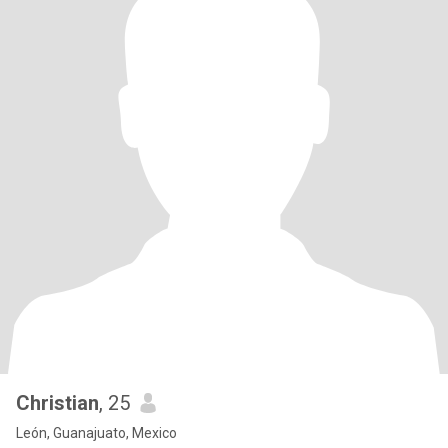
Christian
, 25
León, Guanajuato, Mexico