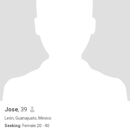
Jose
, 39
León, Guanajuato, Mexico
Seeking:
Female 20 - 40