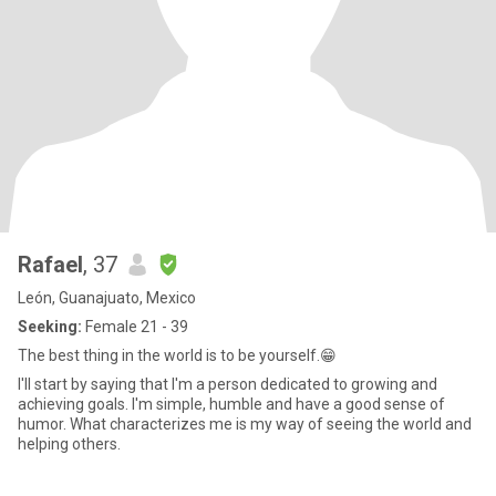
Rafael
, 37
León, Guanajuato, Mexico
Seeking:
Female 21 - 39
The best thing in the world is to be yourself.😁
I'll start by saying that I'm a person dedicated to growing and
achieving goals. I'm simple, humble and have a good sense of
humor. What characterizes me is my way of seeing the world and
helping others.