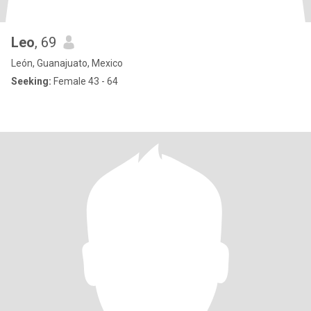
Leo
, 69
León, Guanajuato, Mexico
Seeking:
Female 43 - 64