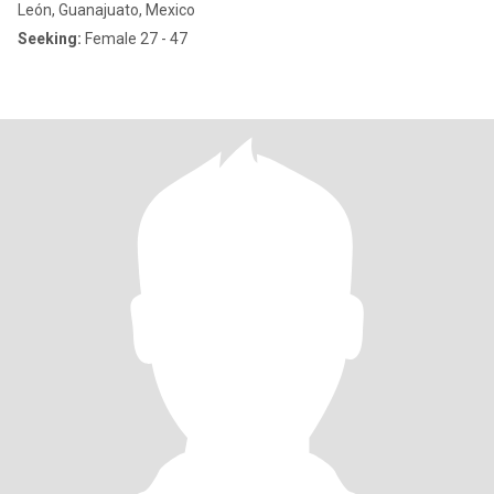
León, Guanajuato, Mexico
Seeking:
Female 27 - 47