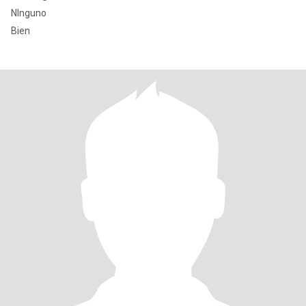
Nlnguno
Bien