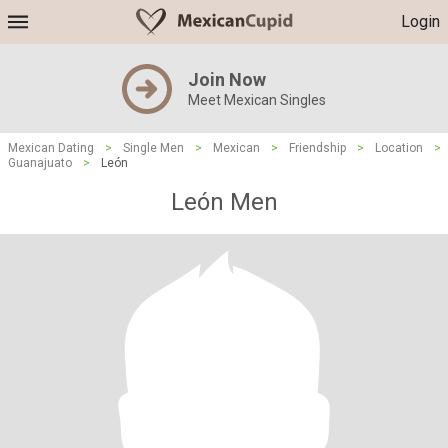
Login
Join Now
Meet Mexican Singles
Mexican Dating
>
Single Men
>
Mexican
>
Friendship
>
Location
>
Guanajuato
>
León
León Men