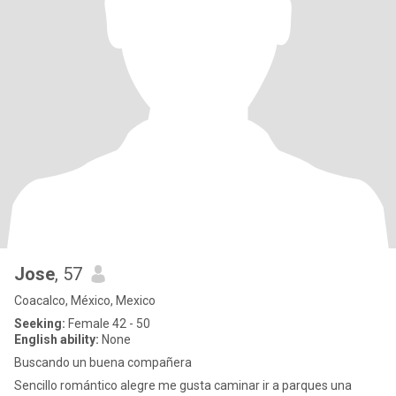
Jose
, 57
Coacalco, México, Mexico
Seeking:
Female 42 - 50
English ability:
None
Buscando un buena compañera
Sencillo romántico alegre me gusta caminar ir a parques una