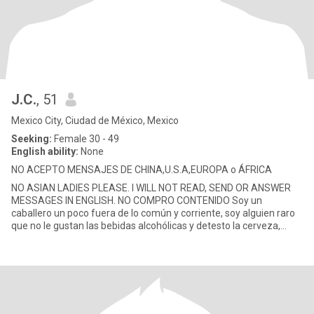
J.C.
, 51
Mexico City, Ciudad de México, Mexico
Seeking:
Female 30 - 49
English ability:
None
NO ACEPTO MENSAJES DE CHINA,U.S.A,EUROPA o ÁFRICA
NO ASIAN LADIES PLEASE. I WILL NOT READ, SEND OR ANSWER
MESSAGES IN ENGLISH. NO COMPRO CONTENIDO Soy un
caballero un poco fuera de lo común y corriente, soy alguien raro
que no le gustan las bebidas alcohólicas y detesto la cerveza,
tampoco me agr