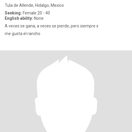
Tula de Allende, Hidalgo, Mexico
Seeking:
Female 20 - 40
English ability:
None
A veces se gana, a veces se pierde, pero siempre s
me gusta el rancho