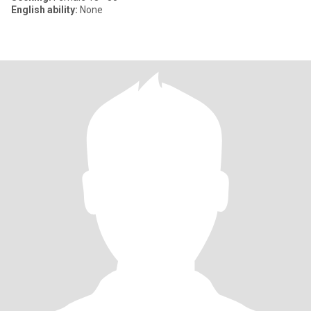
English ability:
None