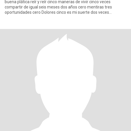
buena plática reír y reír cinco maneras de vivir cinco veces
compartir de igual seis meses dos años cero mentiras tres
oportunidades cero Dolores cinco es mi suerte dos veces
compartir cero