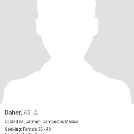
Daher
, 45
Ciudad del Carmen, Campeche, Mexico
Seeking:
Female 35 - 40