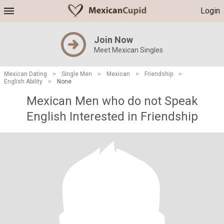
Login
Join Now
Meet Mexican Singles
Mexican Dating
>
Single Men
>
Mexican
>
Friendship
>
English Ability
>
None
Mexican Men who do not Speak
English Interested in Friendship