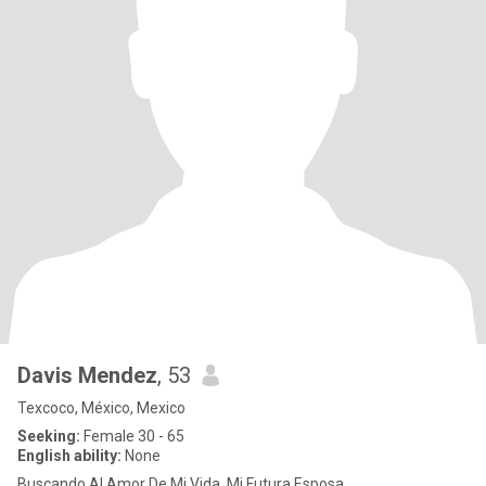
Davis Mendez
, 53
Texcoco, México, Mexico
Seeking:
Female 30 - 65
English ability:
None
Buscando Al Amor De Mi Vida. Mi Futura Esposa