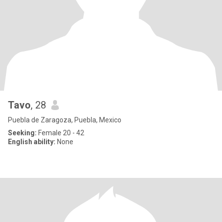
Tavo
, 28
Puebla de Zaragoza, Puebla, Mexico
Seeking:
Female 20 - 42
English ability:
None