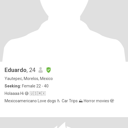
Eduardo
, 24
Yautepec, Morelos, Mexico
Seeking:
Female 22 - 40
Holaaaa Hi 😅 🇺🇸🇲🇽
Mexicoamericano Love dogs 🫰 Car Trips ⛰️ Horror movies 🫣