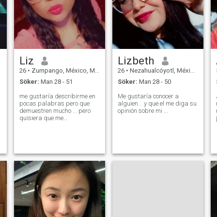
Liz
Lizbeth
26
•
Zumpango, México, Mexico
26
•
Nezahualcóyotl, México, Mexico
Söker:
Man 28 - 51
Söker:
Man 28 - 50
me gustaría describirme en
Me gustaría conocer a
pocas palabras pero que
alguien .. y que el me diga su
demuestren mucho ... pero
opinión sobre mi ...
quisiera que me
describieran atravez de
unos ojos distintos así que tú
dime