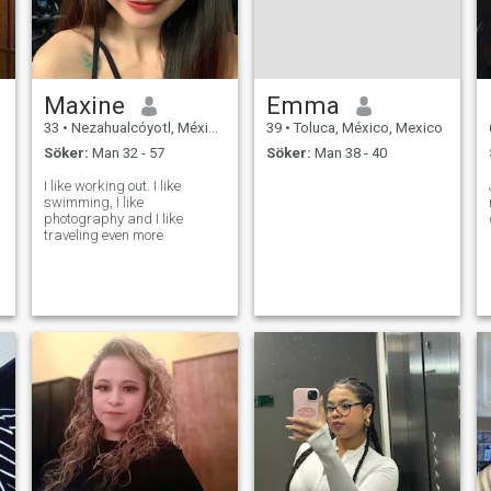
Maxine
Emma
33
•
Nezahualcóyotl, México, Mexico
39
•
Toluca, México, Mexico
Söker:
Man 32 - 57
Söker:
Man 38 - 40
I like working out. I like
swimming, I like
photography and I like
traveling even more