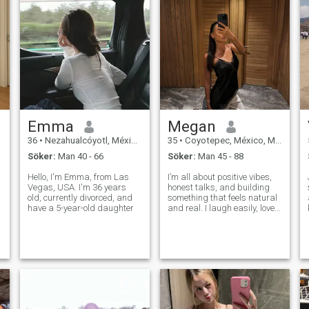
Emma
Megan
36
•
Nezahualcóyotl, México, Mexico
35
•
Coyotepec, México, Mexico
Söker:
Man 40 - 66
Söker:
Man 45 - 88
Hello, I'm Emma, ​​from Las
I’m all about positive vibes,
Vegas, USA. I'm 36 years
honest talks, and building
old, currently divorced, and
something that feels natural
have a 5-year-old daughter
and real. I laugh easily, love
deeply, and believe that the
best relationships start with
friendship and trust. 🎀