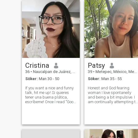
Cristina
Patsy
36
•
Naucalpan de Juárez, México, Mexico
39
•
Metepec, México, Mexico
Söker:
Man 30 - 50
Söker:
Man 35 - 55
If you want a nice and funny
Honest and God fearing
talk, hit me up! Si quieres
woman I love spontaneity
tener una buena plática,
and being a bit impulsive. I
escríbeme! Once I read "Good
am continually attempting to
sense of humor, dirty mind
function from the inside out
and a beautiful heart.
and to go with my intuitive
Deadly combination. " I would
impulses, because
add intelligence! And yess!
sometimes the spontaneous
that's me :) so I'm look
actions are the most fun, not
expected and