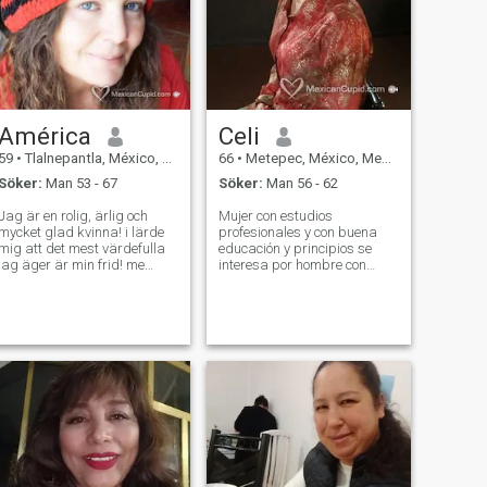
América
Celi
59
•
Tlalnepantla, México, Mexico
66
•
Metepec, México, Mexico
Söker:
Man 53 - 67
Söker:
Man 56 - 62
Jag är en rolig, ärlig och
Mujer con estudios
mycket glad kvinna! i lärde
profesionales y con buena
mig att det mest värdefulla
educación y principios se
jag äger är min frid! me
interesa por hombre con
gillar, lagar mat, spenderar
características similares,
tid med min familj, cyklar,
honesto, inteligente y con
njuter av de små detaljerna
buen sentido del humor.
som livet visar oss