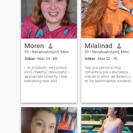
Moren
Milalinad
35
•
Nezahualcóyotl, México, Mexico
33
•
Nezahualcóyotl, México, Mexico
Söker:
Man 34 - 68
Söker:
Man 32 - 76
I `m stubborn, very proud,
Soy una persona muy
kind, cheerful, resourceful, I
romántica por naturaleza,
appreciate sincerity. I love
creo en el amor verdadero y
everything new and
en los sentimientos sinceros.
beautiful, I hate betrayal. I
Soy como un libro abierto
am responsible and
para mi pareja. No me gust
punctual. I am tender, I can
ocultar nada. Estaré
love, I can gratefully accept
encantada de compartir
love.
más sobre mí en mi carta
personal.