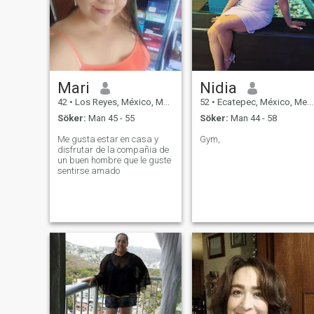
Mari
Nidia
42
•
Los Reyes, México, Mexico
52
•
Ecatepec, México, Mexico
Söker:
Man 45 - 55
Söker:
Man 44 - 58
Me gusta estar en casa y
Gym,
disfrutar de la compañia de
un buen hombre que le guste
sentirse amado