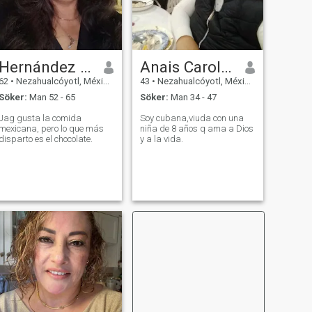
Hernández Tinoco
Anais Carolina
62
•
Nezahualcóyotl, México, Mexico
43
•
Nezahualcóyotl, México, Mexico
Söker:
Man 52 - 65
Söker:
Man 34 - 47
Jag gusta la comida
Soy cubana,viuda con una
mexicana, pero lo que más
niña de 8 años q ama a Dios
disparto es el chocolate.
y a la vida.