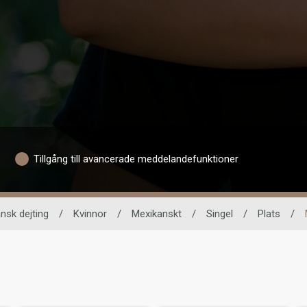
Tillgång till avancerade meddelandefunktioner
nsk dejting
/
Kvinnor
/
Mexikanskt
/
Singel
/
Plats
/