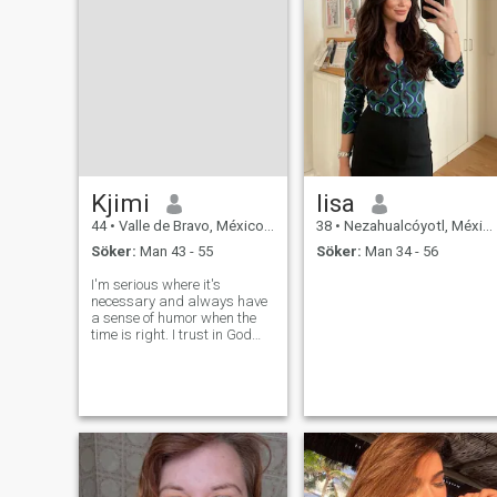
Kjimi
lisa
44
•
Valle de Bravo, México, Mexico
38
•
Nezahualcóyotl, México, Mexico
Söker:
Man 43 - 55
Söker:
Man 34 - 56
I'm serious where it's
necessary and always have
a sense of humor when the
time is right. I trust in God
always and depend entirely
on Him. Find me here: I'm a
happy and transparent
Mexican woman because I
always say what I think. So,
all you scammer