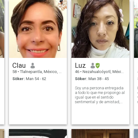
Clau
Luz
58
•
Tlalnepantla, México, Mexico
46
•
Nezahualcóyotl, México, Mexico
Söker:
Man 54 - 62
Söker:
Man 38 - 45
Soy una persona entregada
a todo lo que me propongo al
igual que en el sentido
sentimental y de amistad,
soy amigable, confiable,
sana emocionalmente y con
defectos como cualquier otra
persona pero tratando de
ser la mejor versión de mi
misma.