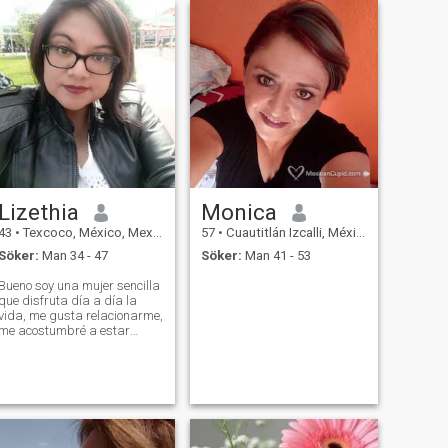
Lizethia
Monica
43
•
Texcoco, México, Mexico
57
•
Cuautitlán Izcalli, México, Mexico
Söker:
Man 34 - 47
Söker:
Man 41 - 53
Bueno soy una mujer sencilla
que disfruta día a día la
vida, me gusta relacionarme,
me acostumbré a estar
rodeada de personas, soy
profesora. Se que no tengo
un cuerpo de modelo, pero
me gustó y me amo como soy,
soy una romántica que
espera todavía a