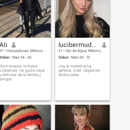
Ali
lucibermudez
57
•
Huixquilucan, México, Mexico
31
•
Ojo de Agua, México, Mexico
Söker:
Man 54 - 65
Söker:
Man 30 - 72
Soy tranquila, no busco
Jag är mycket artig,
problemas, me gusta viajar
generös, snäll, vågad och
y disfrutar de la familia y
andra saker...
amigos