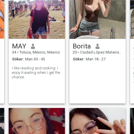
MAY
Borita
34
•
Toluca, México, Mexico
20
•
Ciudad López Mateos, México, Mexico
Söker:
Man 30 - 45
Söker:
Man 18 - 27
I like reading and cooking. I
.
enjoy traveling when I get the
chance.
a