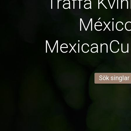
Träffa Kvin
Méxic
MexicanCu
Sök singlar