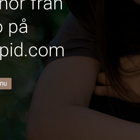
nor från
o på
pid.com
 nu