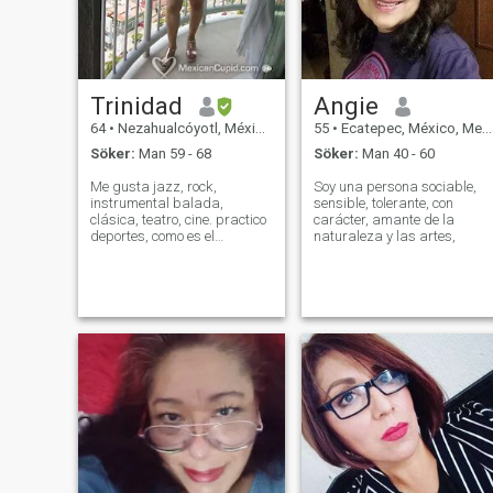
Trinidad
Angie
64
•
Nezahualcóyotl, México, Mexico
55
•
Ecatepec, México, Mexico
Söker:
Man 59 - 68
Söker:
Man 40 - 60
Me gusta jazz, rock,
Soy una persona sociable,
instrumental balada,
sensible, tolerante, con
clásica, teatro, cine. practico
carácter, amante de la
deportes, como es el
naturaleza y las artes,
taewondo. caminata y el
baile. Disfruto de un buen
café y una charla amena.