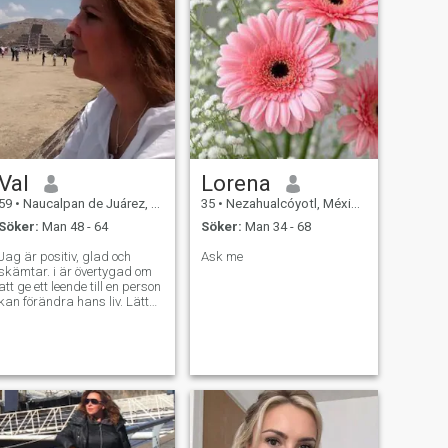
Val
Lorena
59
•
Naucalpan de Juárez, México, Mexico
35
•
Nezahualcóyotl, México, Mexico
Söker:
Man 48 - 64
Söker:
Man 34 - 68
Jag är positiv, glad och
Ask me
skämtar. i är övertygad om
att ge ett leende till en person
kan förändra hans liv. Lätt
att lyssna, tålmodig, lugn
och jag gillar de människor
som bidrar till mitt liv och gör
mig till en bättre person.