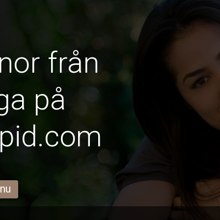
nor från
ga på
pid.com
 nu