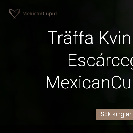
Träffa Kvin
Escárce
MexicanCu
Sök singlar