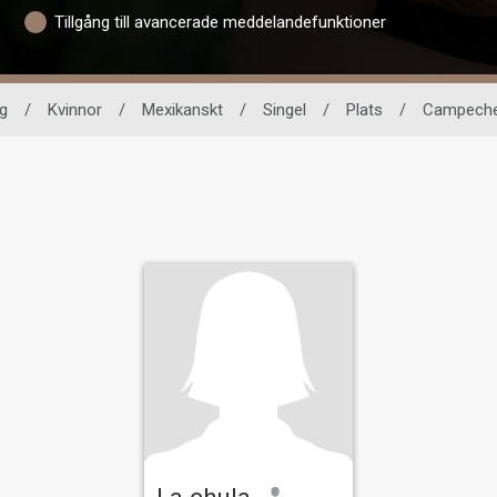
Tillgång till avancerade meddelandefunktioner
g
/
Kvinnor
/
Mexikanskt
/
Singel
/
Plats
/
Campech
La chula