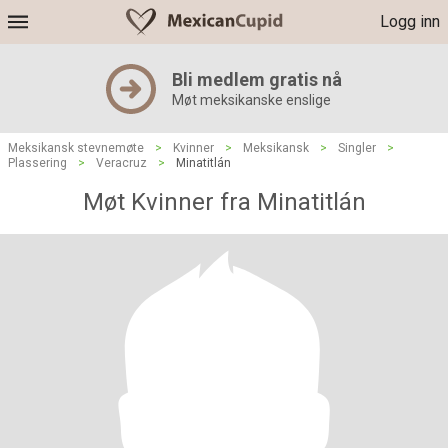
Logg inn
Bli medlem gratis nå
Møt meksikanske enslige
Meksikansk stevnemøte
>
Kvinner
>
Meksikansk
>
Singler
>
Plassering
>
Veracruz
>
Minatitlán
Møt Kvinner fra Minatitlán