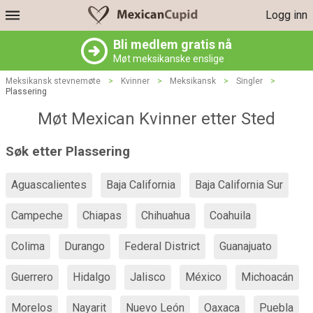
Logg inn
Bli medlem gratis nå
Møt meksikanske enslige
Meksikansk stevnemøte
>
Kvinner
>
Meksikansk
>
Singler
>
Plassering
Møt Mexican Kvinner etter Sted
Søk etter Plassering
Aguascalientes
Baja California
Baja California Sur
Campeche
Chiapas
Chihuahua
Coahuila
Colima
Durango
Federal District
Guanajuato
Guerrero
Hidalgo
Jalisco
México
Michoacán
Morelos
Nayarit
Nuevo León
Oaxaca
Puebla