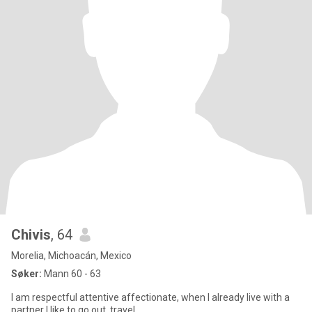
Chivis
, 64
Morelia, Michoacán, Mexico
Søker:
Mann 60 - 63
I am respectful attentive affectionate, when I already live with a
partner I like to go out, travel