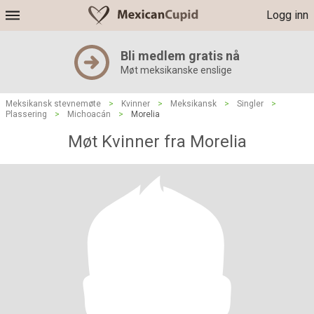
Logg inn
Bli medlem gratis nå
Møt meksikanske enslige
Meksikansk stevnemøte
>
Kvinner
>
Meksikansk
>
Singler
>
Plassering
>
Michoacán
>
Morelia
Møt Kvinner fra Morelia