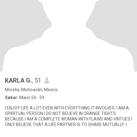
KARLA G.
, 51
Morelia, Michoacán, Mexico
Søker:
Mann 50 - 59
I ENJOY LIFE A LOT EVEN WITH EVERYTHING IT INVOLVES. I AM A
SPIRITUAL PERSON I DO NOT BELIEVE IN ORANGE TIGHTS
BECAUSE I AM A COMPLETE WOMAN WITH FLAWS AND VIRTUES I
ONLY BELIEVE THAT A LIFE PARTNER IS TO SHARE MUTUALLY. I
BELIEVE IN THE DAILY WORK O