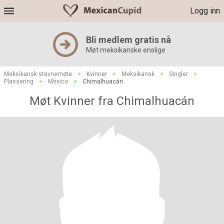
Logg inn
Bli medlem gratis nå
Møt meksikanske enslige
Meksikansk stevnemøte
>
Kvinner
>
Meksikansk
>
Singler
>
Plassering
>
México
>
Chimalhuacán
Møt Kvinner fra Chimalhuacán