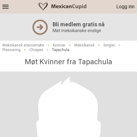
Logg inn
Bli medlem gratis nå
Møt meksikanske enslige
Meksikansk stevnemøte
>
Kvinner
>
Meksikansk
>
Singler
>
Plassering
>
Chiapas
>
Tapachula
Møt Kvinner fra Tapachula