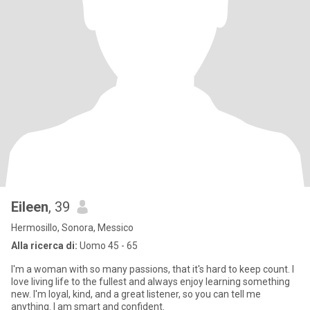
Eileen
, 39
Hermosillo, Sonora, Messico
Alla ricerca di:
Uomo 45 - 65
I'm a woman with so many passions, that it's hard to keep count. I
love living life to the fullest and always enjoy learning something
new. I'm loyal, kind, and a great listener, so you can tell me
anything. I am smart and confident.