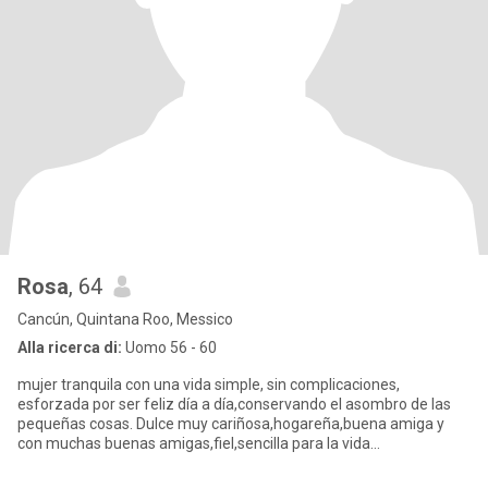
Rosa
, 64
Cancún, Quintana Roo, Messico
Alla ricerca di:
Uomo 56 - 60
mujer tranquila con una vida simple, sin complicaciones,
esforzada por ser feliz día a día,conservando el asombro de las
pequeñas cosas. Dulce muy cariñosa,hogareña,buena amiga y
con muchas buenas amigas,fiel,sencilla para la vida
diaria,constatando