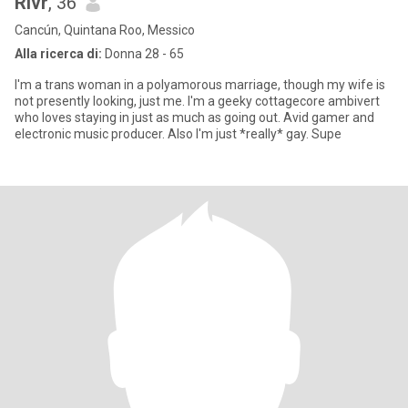
Rivr
, 36
Cancún, Quintana Roo, Messico
Alla ricerca di:
Donna 28 - 65
I'm a trans woman in a polyamorous marriage, though my wife is
not presently looking, just me. I'm a geeky cottagecore ambivert
who loves staying in just as much as going out. Avid gamer and
electronic music producer. Also I'm just *really* gay. Supe