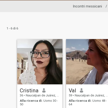
Incontri messicani
/
1 - 6 di 6
Cristina
Val
36
•
Naucalpan de Juárez, México, Messico
59
•
Naucalpan de Juárez, México, Messico
Alla ricerca di:
Uomo 30 -
Alla ricerca di:
Uomo 48 -
50
64