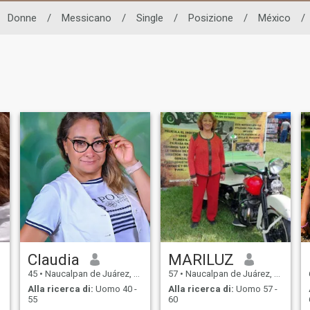
Donne
/
Messicano
/
Single
/
Posizione
/
México
/
Claudia
MARILUZ
45
•
Naucalpan de Juárez, México, Messico
57
•
Naucalpan de Juárez, México, Messico
Alla ricerca di:
Uomo 40 -
Alla ricerca di:
Uomo 57 -
55
60