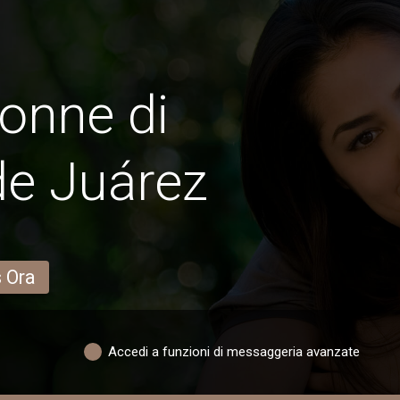
onne di
de Juárez
s Ora
Accedi a funzioni di messaggeria avanzate