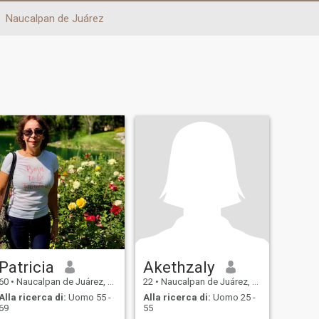
Naucalpan de Juárez
Patricia
Akethzaly
60
•
Naucalpan de Juárez, México, Messico
22
•
Naucalpan de Juárez, México, Messico
Alla ricerca di:
Uomo 55 -
Alla ricerca di:
Uomo 25 -
69
55