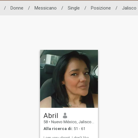
/
Donne
/
Messicano
/
Single
/
Posizione
/
Jalisco
Abril
58
•
Nuevo México, Jalisco, Messico
Alla ricerca di:
51 - 61
I am very direct, I don't like