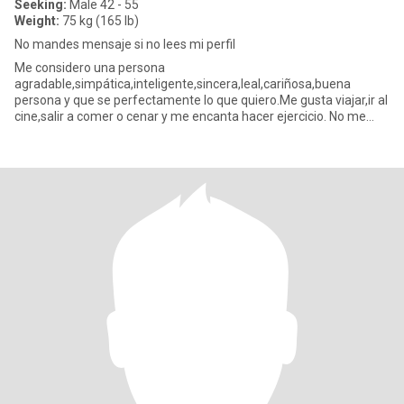
Seeking:
Male 42 - 55
Weight:
75 kg (165 lb)
No mandes mensaje si no lees mi perfil
Me considero una persona
agradable,simpática,inteligente,sincera,leal,cariñosa,buena
persona y que se perfectamente lo que quiero.Me gusta viajar,ir al
cine,salir a comer o cenar y me encanta hacer ejercicio. No me
gusta hacerle perder el tiempo a n