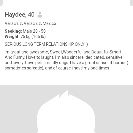
Haydee
, 40
Veracruz, Veracruz, Mexico
Seeking:
Male 28 - 50
Weight:
75 kg (165 lb)
SERIOUS LONG TERM RELATIONSHIP ONLY :)
Im great and awesome, Sweet,Wonderful and Beautiful,Smart
And Funny, I love to laught. I m also sincere, dedicated, sensitive
and lovely. I love pets, mostly dogs. I have a great sense of humor (
sometimes sarcatic), and of course i have my bad times