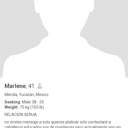
Marlene
, 41
Mérida, Yucatán, Mexico
Seeking:
Male 38 - 55
Weight:
75 kg (165 lb)
RELACION SERUA
no envíes mensaje si solo quieres platicar solo contestaré a
caballeros educados soy de monterrey pero actualmente vivo en