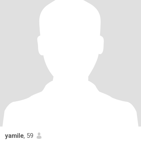
yamile
, 59