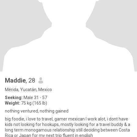
Maddie
, 28
Mérida, Yucatán, Mexico
Seeking:
Male 31 - 57
Weight:
75 kg (165 lb)
nothing ventured, nothing gained
big foodie, i love to travel, gamer mexican I work alot, i dont have
kids not looking for hookups, mostly looking for a travel buddy & a
long term monogamous relationship still deciding between Costa
Rica or Japan for my next trip fluent in english