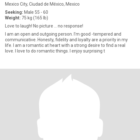
Mexico City, Ciudad de México, Mexico
Seeking:
Male 55 - 60
Weight:
75 kg (165 lb)
Love to laugh! No picture ... no response!
I am an open and outgoing person. I’m good -tempered and
communicative. Honesty, fidelity and loyalty are a priority in my
life. I am a romantic at heart with a strong desire to find a real
love. I love to do romantic things. I enjoy surprising t