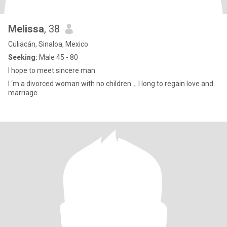
Melissa
, 38
Culiacán, Sinaloa, Mexico
Seeking:
Male 45 - 80
I hope to meet sincere man
I ‘m a divorced woman with no children，I long to regain love and
marriage