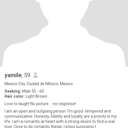
yamile
, 59
Mexico City, Ciudad de México, Mexico
Seeking:
Male 55 - 60
Hair color:
Light Brown
Love to laugh! No picture ... no response!
I am an open and outgoing person. I’m good -tempered and
communicative. Honesty, fidelity and loyalty are a priority in my
life. I am a romantic at heart with a strong desire to find a real
love. I love to do romantic things. I enjoy surprising t