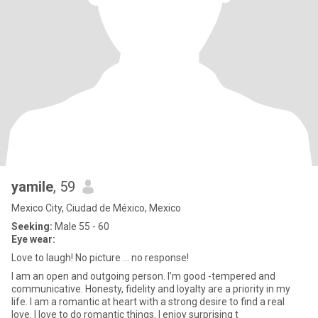
yamile
, 59
Mexico City, Ciudad de México, Mexico
Seeking:
Male 55 - 60
Eye wear:
Love to laugh! No picture ... no response!
I am an open and outgoing person. I’m good -tempered and
communicative. Honesty, fidelity and loyalty are a priority in my
life. I am a romantic at heart with a strong desire to find a real
love. I love to do romantic things. I enjoy surprising t