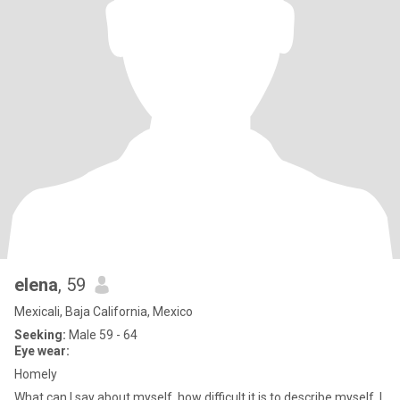
elena
, 59
Mexicali, Baja California, Mexico
Seeking:
Male 59 - 64
Eye wear:
Homely
What can I say about myself, how difficult it is to describe myself, I