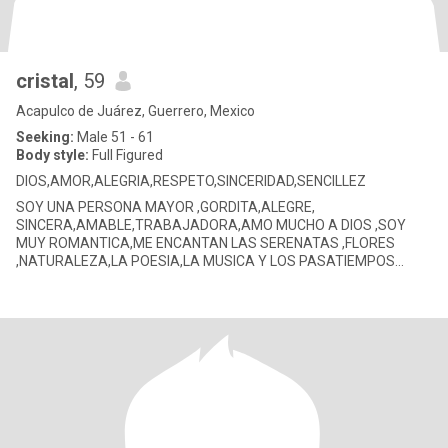
cristal
, 59
Acapulco de Juárez, Guerrero, Mexico
Seeking:
Male 51 - 61
Body style:
Full Figured
DIOS,AMOR,ALEGRIA,RESPETO,SINCERIDAD,SENCILLEZ
SOY UNA PERSONA MAYOR ,GORDITA,ALEGRE,
SINCERA,AMABLE,TRABAJADORA,AMO MUCHO A DIOS ,SOY
MUY ROMANTICA,ME ENCANTAN LAS SERENATAS ,FLORES
,NATURALEZA,LA POESIA,LA MUSICA Y LOS PASATIEMPOS
DEPORTIVOS,PELICULAS DE ACCION,ROMANTICAS Y SUSPENSO