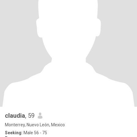
claudia
, 59
Monterrey, Nuevo León, Mexico
Seeking:
Male 56 - 75