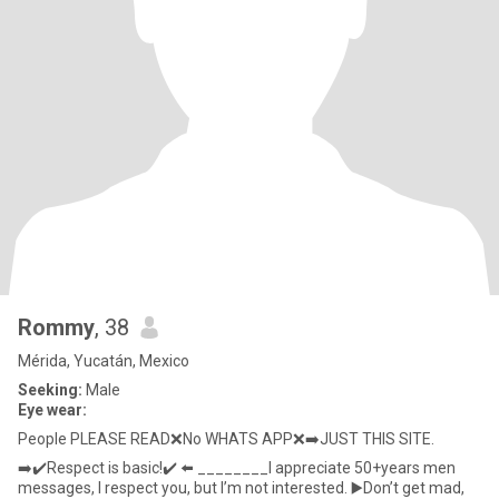
Rommy
, 38
Mérida, Yucatán, Mexico
Seeking:
Male
Eye wear:
People PLEASE READ❌No WHATS APP❌➡️JUST THIS SITE.
➡️✔️Respect is basic!✔️ ⬅️ ________I appreciate 50+years men
messages, I respect you, but I’m not interested. ▶️Don’t get mad,