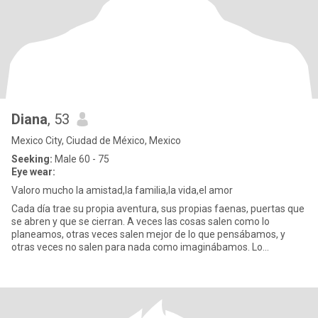
Diana
, 53
Mexico City, Ciudad de México, Mexico
Seeking:
Male 60 - 75
Eye wear:
Valoro mucho la amistad,la familia,la vida,el amor
Cada día trae su propia aventura, sus propias faenas, puertas que
se abren y que se cierran. A veces las cosas salen como lo
planeamos, otras veces salen mejor de lo que pensábamos, y
otras veces no salen para nada como imaginábamos. Lo
important