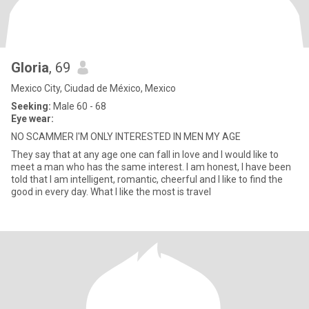
Gloria
, 69
Mexico City, Ciudad de México, Mexico
Seeking:
Male 60 - 68
Eye wear:
NO SCAMMER I'M ONLY INTERESTED IN MEN MY AGE
They say that at any age one can fall in love and I would like to
meet a man who has the same interest. I am honest, I have been
told that I am intelligent, romantic, cheerful and I like to find the
good in every day. What I like the most is travel