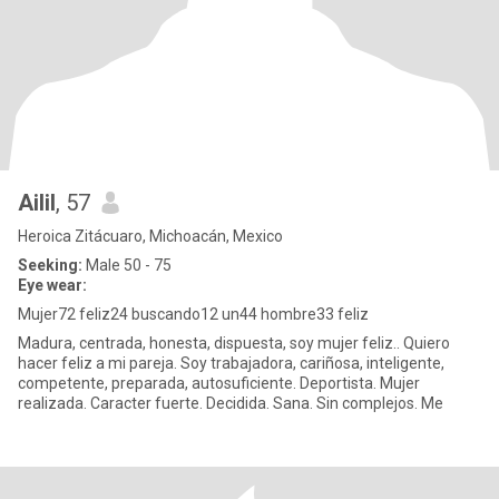
Ailil
, 57
Heroica Zitácuaro, Michoacán, Mexico
Seeking:
Male 50 - 75
Eye wear:
Mujer72 feliz24 buscando12 un44 hombre33 feliz
Madura, centrada, honesta, dispuesta, soy mujer feliz.. Quiero
hacer feliz a mi pareja. Soy trabajadora, cariñosa, inteligente,
competente, preparada, autosuficiente. Deportista. Mujer
realizada. Caracter fuerte. Decidida. Sana. Sin complejos. Me