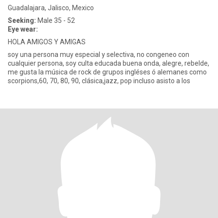
Guadalajara, Jalisco, Mexico
Seeking:
Male 35 - 52
Eye wear:
HOLA AMIGOS Y AMIGAS
soy una persona muy especial y selectiva, no congeneo con
cualquier persona, soy culta educada buena onda, alegre, rebelde,
me gusta la música de rock de grupos ingléses ó alemanes como
scorpions,60, 70, 80, 90, clásica,jazz, pop incluso asisto a los