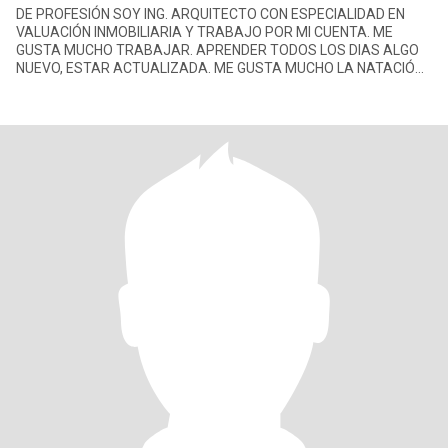
DE PROFESIÓN SOY ING. ARQUITECTO CON ESPECIALIDAD EN
VALUACIÓN INMOBILIARIA Y TRABAJO POR MI CUENTA. ME
GUSTA MUCHO TRABAJAR. APRENDER TODOS LOS DIAS ALGO
NUEVO, ESTAR ACTUALIZADA. ME GUSTA MUCHO LA NATACIÓN
Y LA PRACTICO COMO DEPORTE. DISFRUTO DE MI