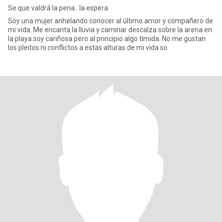
Se que valdrá la pena.. la espera
Soy una mujer anhelando conocer al último amor y compañero de
mi vida. Me encanta la lluvia y caminar descalza sobre la arena en
la playa.soy cariñosa pero al principio algo tímida. No me gustan
los pleitos ni conflictos a estas alturas de mi vida so