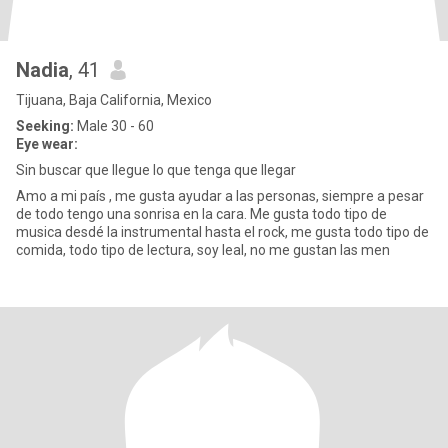
Nadia
, 41
Tijuana, Baja California, Mexico
Seeking:
Male 30 - 60
Eye wear:
Sin buscar que llegue lo que tenga que llegar
Amo a mi país , me gusta ayudar a las personas, siempre a pesar
de todo tengo una sonrisa en la cara. Me gusta todo tipo de
musica desdé la instrumental hasta el rock, me gusta todo tipo de
comida, todo tipo de lectura, soy leal, no me gustan las men