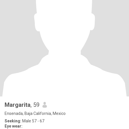
Margarita
, 59
Ensenada, Baja California, Mexico
Seeking:
Male 57 - 67
Eye wear: