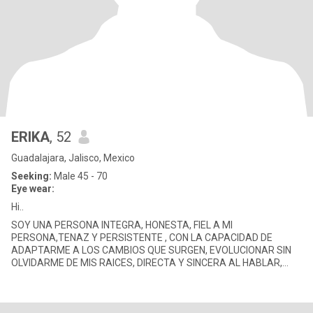
ERIKA
, 52
Guadalajara, Jalisco, Mexico
Seeking:
Male 45 - 70
Eye wear:
Hi..
SOY UNA PERSONA INTEGRA, HONESTA, FIEL A MI
PERSONA,TENAZ Y PERSISTENTE , CON LA CAPACIDAD DE
ADAPTARME A LOS CAMBIOS QUE SURGEN, EVOLUCIONAR SIN
OLVIDARME DE MIS RAICES, DIRECTA Y SINCERA AL HABLAR,
EMPATIA POR MI ENTORNO, AMO LA NATURALEZA Y LOS A