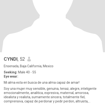
CYNDI
, 52
Ensenada, Baja California, Mexico
Seeking:
Male 40 - 55
Eye wear:
Mi alma esta en busca de una alma capaz de amar!
Soy una mujer muy sensible, genuina, tenaz, alegre, inteligente
emocionalmente, analitica, expresiva, maternal, amorosa,
idealista y realista, sumamente sincera, totalmente fiel,
comprensiva, capaz de perdonar y pedir perdon, altruista,