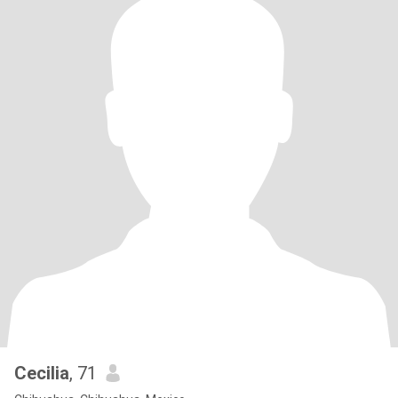
Cecilia
, 71