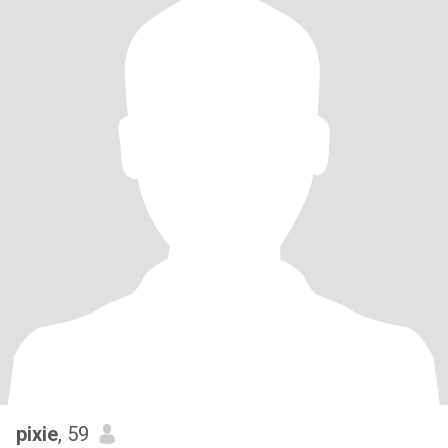
pixie
, 59