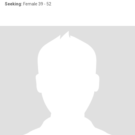
Seeking:
Female 39 - 52