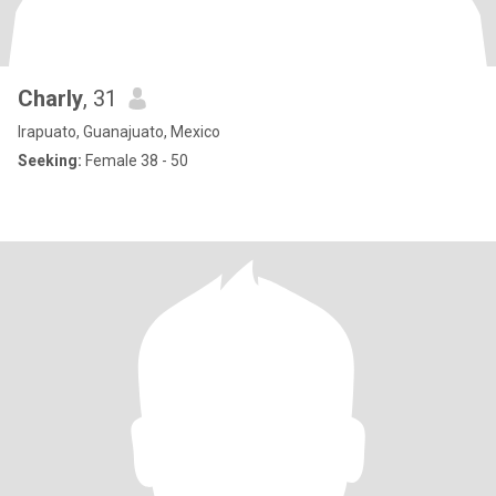
Charly
, 31
Irapuato, Guanajuato, Mexico
Seeking:
Female 38 - 50