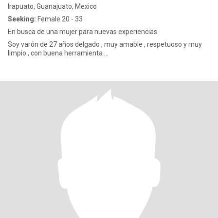
Irapuato, Guanajuato, Mexico
Seeking:
Female 20 - 33
En busca de una mujer para nuevas experiencias
Soy varón de 27 años delgado , muy amable , respetuoso y muy
limpio , con buena herramienta ...