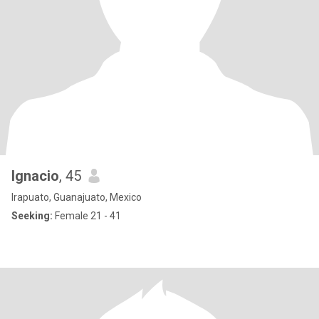
Ignacio
, 45
Irapuato, Guanajuato, Mexico
Seeking:
Female 21 - 41