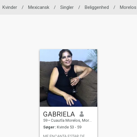
Kvinder
/
Mexicansk
/
Singler
/
Beliggenhed
/
Morelos
GABRIELA
59
•
Cuautla Morelos, Morelos, Mexico
Søger:
Kvinde 53 - 59
ME ENCANTA ESTAR DE