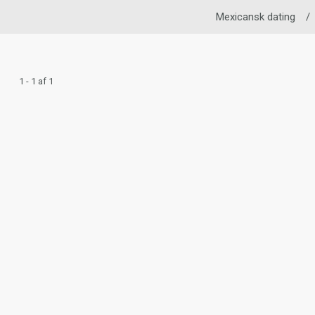
Mexicansk dating
/
1 - 1 af 1