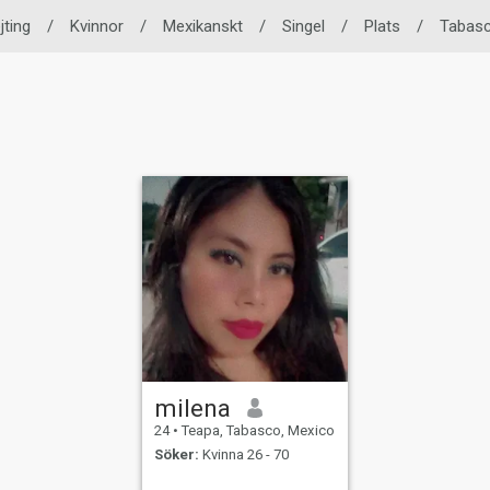
jting
/
Kvinnor
/
Mexikanskt
/
Singel
/
Plats
/
Tabas
milena
24
•
Teapa, Tabasco, Mexico
Söker:
Kvinna 26 - 70