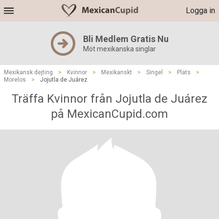
Logga in
Bli Medlem Gratis Nu
Möt mexikanska singlar
Mexikansk dejting
>
Kvinnor
>
Mexikanskt
>
Singel
>
Plats
>
Morelos
>
Jojutla de Juárez
Träffa Kvinnor från Jojutla de Juárez
på MexicanCupid.com