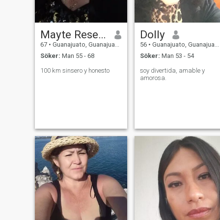
Mayte Resendiz Méndez
Dolly
67
•
Guanajuato, Guanajuato, Mexico
56
•
Guanajuato, Guanajuato, Mexico
Söker:
Man 55 - 68
Söker:
Man 53 - 54
100 km sinsero y honesto
soy divertida, amable y
amorosa.