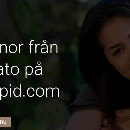
nor från
ato på
pid.com
 nu