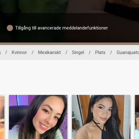
Tillgång till avancerade meddelandefunktioner
g
/
Kvinnor
/
Mexikanskt
/
Singel
/
Plats
/
Guanajuat