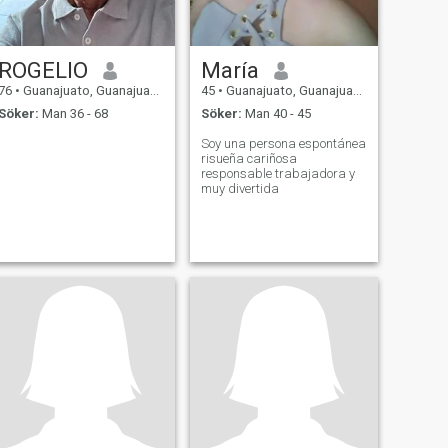
ROGELIO
María
76
•
Guanajuato, Guanajuato, Mexico
45
•
Guanajuato, Guanajuato, Mexico
Söker:
Man 36 - 68
Söker:
Man 40 - 45
Soy una persona espontánea
risueña cariñosa
responsable trabajadora y
muy divertida