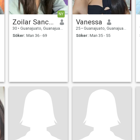
NY
Zoilar Sanchez
Vanessa
30
•
Guanajuato, Guanajuato, Mexico
25
•
Guanajuato, Guanajuato, Mexico
Söker:
Man 36 - 69
Söker:
Man 35 - 55