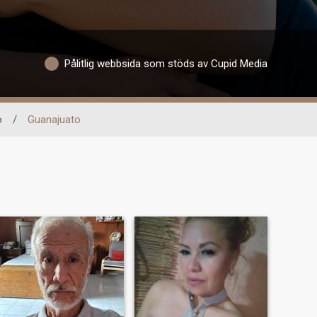
Pålitlig webbsida som stöds av Cupid Media
o
/
Guanajuato