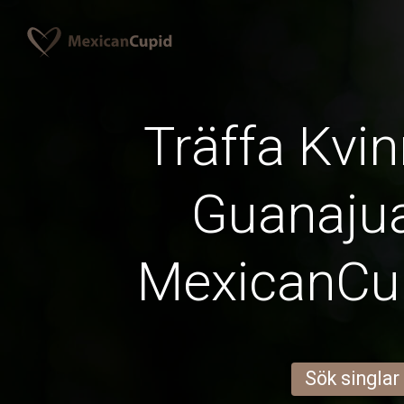
Träffa Kvin
Guanaju
MexicanCu
Sök singlar