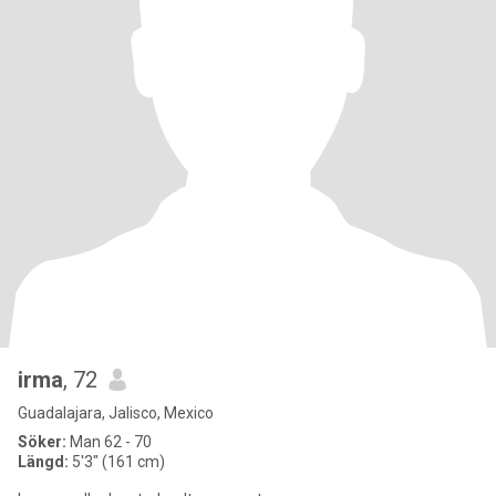
irma
, 72
Guadalajara, Jalisco, Mexico
Söker:
Man 62 - 70
Längd:
5'3" (161 cm)