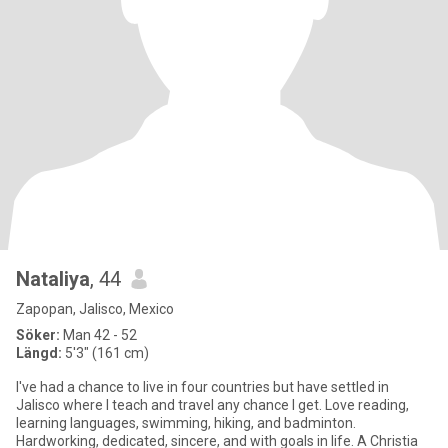
Nataliya
, 44
Zapopan, Jalisco, Mexico
Söker:
Man 42 - 52
Längd:
5'3" (161 cm)
I've had a chance to live in four countries but have settled in
Jalisco where I teach and travel any chance I get. Love reading,
learning languages, swimming, hiking, and badminton.
Hardworking, dedicated, sincere, and with goals in life. A Christia