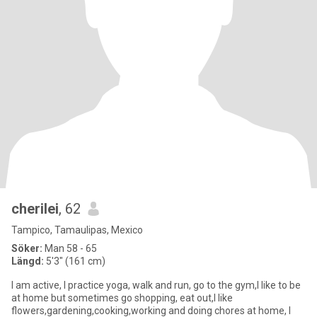
cherilei
, 62
Tampico, Tamaulipas, Mexico
Söker:
Man 58 - 65
Längd:
5'3" (161 cm)
I am active, I practice yoga, walk and run, go to the gym,I like to be
at home but sometimes go shopping, eat out,I like
flowers,gardening,cooking,working and doing chores at home, I