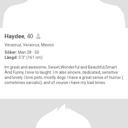
Haydee
, 40
Veracruz, Veracruz, Mexico
Söker:
Man 28 - 50
Längd:
5'3" (161 cm)
Im great and awesome, Sweet,Wonderful and Beautiful,Smart
And Funny, I love to laught. I m also sincere, dedicated, sensitive
and lovely. I love pets, mostly dogs. I have a great sense of humor (
sometimes sarcatic), and of course i have my bad times