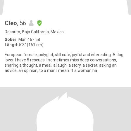
Cleo
, 56
Rosarito, Baja California, Mexico
Söker:
Man 46 - 58
Längd:
5'3" (161 cm)
European female, polyglot, still cute, joyful and interesting. A dog
lover. I have 5 rescues. I sometimes miss deep conversations,
sharing a thought, a meal, a laugh, a story, a secret, asking an
advice, an opinion, to a man I mean. If a woman ha