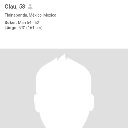
Clau
, 58
Tlalnepantla, México, Mexico
Söker:
Man 54 - 62
Längd:
5'3" (161 cm)