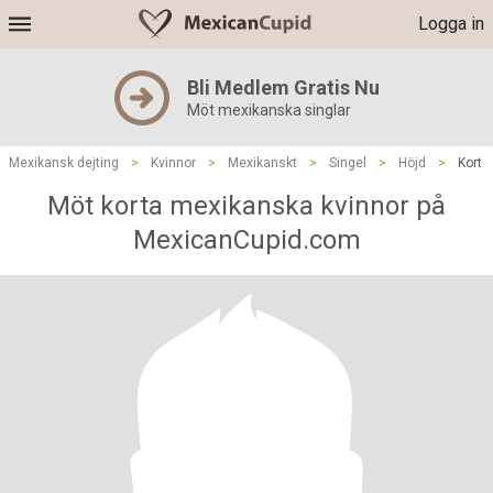
Logga in
Bli Medlem Gratis Nu
Möt mexikanska singlar
Mexikansk dejting
>
Kvinnor
>
Mexikanskt
>
Singel
>
Höjd
>
Kort
Möt korta mexikanska kvinnor på
MexicanCupid.com