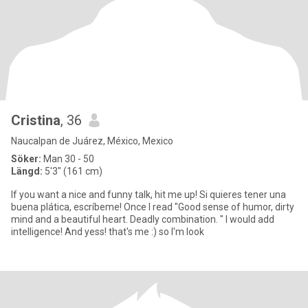
Cristina
, 36
Naucalpan de Juárez, México, Mexico
Söker:
Man 30 - 50
Längd:
5'3" (161 cm)
If you want a nice and funny talk, hit me up! Si quieres tener una
buena plática, escríbeme! Once I read "Good sense of humor, dirty
mind and a beautiful heart. Deadly combination. " I would add
intelligence! And yess! that's me :) so I'm look