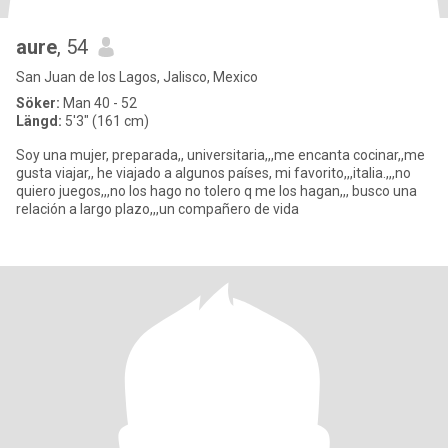
aure
, 54
San Juan de los Lagos, Jalisco, Mexico
Söker:
Man 40 - 52
Längd:
5'3" (161 cm)
Soy una mujer, preparada,, universitaria,,,me encanta cocinar,,me
gusta viajar,, he viajado a algunos países, mi favorito,,,italia.,,,no
quiero juegos,,,no los hago no tolero q me los hagan,,, busco una
relación a largo plazo,,,un compañero de vida