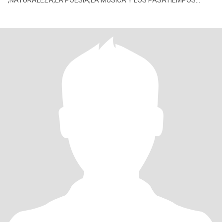
,NATURALEZA,LA POESIA,LA MUSICA Y LOS PASATIEMPOS
DEPORTIVOS,PELICULAS DE ACCION,ROMANTICAS Y SUSPENSO