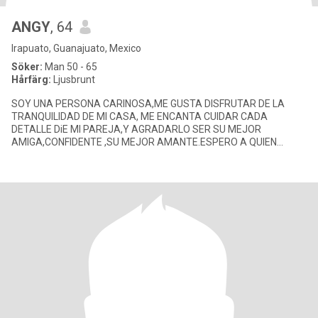
ANGY
, 64
Irapuato, Guanajuato, Mexico
Söker:
Man 50 - 65
Hårfärg:
Ljusbrunt
SOY UNA PERSONA CARINOSA,ME GUSTA DISFRUTAR DE LA
TRANQUILIDAD DE MI CASA, ME ENCANTA CUIDAR CADA
DETALLE DiE MI PAREJA,Y AGRADARLO SER SU MEJOR
AMIGA,CONFIDENTE ,SU MEJOR AMANTE.ESPERO A QUIEN
HACER FELIZ Y ME HAGA FELIZ Y QUIERA COMPARTIR SU VIDA P