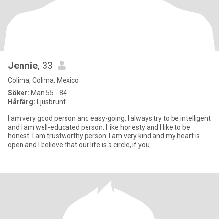
Jennie
, 33
Colima, Colima, Mexico
Söker:
Man 55 - 84
Hårfärg:
Ljusbrunt
I am very good person and easy-going. I always try to be intelligent
and I am well-educated person. I like honesty and I like to be
honest. I am trustworthy person. I am very kind and my heart is
open and I believe that our life is a circle, if you