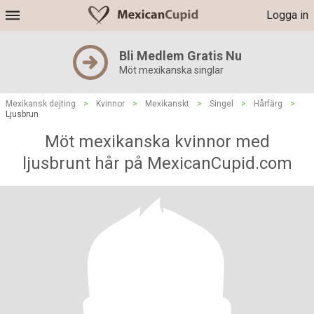
Logga in
Bli Medlem Gratis Nu
Möt mexikanska singlar
Mexikansk dejting
>
Kvinnor
>
Mexikanskt
>
Singel
>
Hårfärg
>
Ljusbrun
Möt mexikanska kvinnor med
ljusbrunt hår på MexicanCupid.com