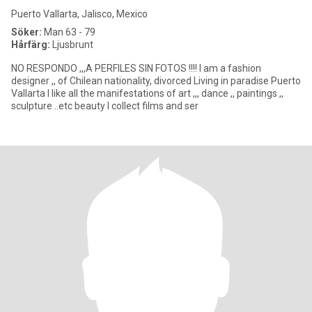
Puerto Vallarta, Jalisco, Mexico
Söker:
Man 63 - 79
Hårfärg:
Ljusbrunt
NO RESPONDO ,,,A PERFILES SIN FOTOS !!!! I am a fashion
designer ,, of Chilean nationality, divorced Living in paradise Puerto
Vallarta I like all the manifestations of art ,,, dance ,, paintings ,,
sculpture ..etc beauty I collect films and ser