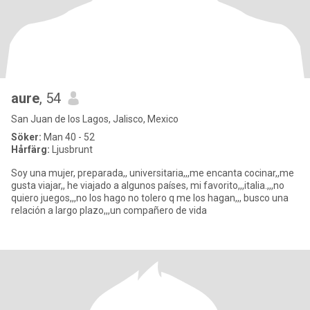
aure
, 54
San Juan de los Lagos, Jalisco, Mexico
Söker:
Man 40 - 52
Hårfärg:
Ljusbrunt
Soy una mujer, preparada,, universitaria,,,me encanta cocinar,,me
gusta viajar,, he viajado a algunos países, mi favorito,,,italia.,,,no
quiero juegos,,,no los hago no tolero q me los hagan,,, busco una
relación a largo plazo,,,un compañero de vida