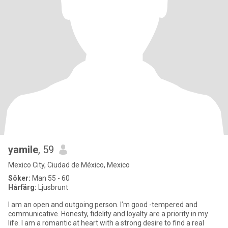
yamile
, 59
Mexico City, Ciudad de México, Mexico
Söker:
Man 55 - 60
Hårfärg:
Ljusbrunt
I am an open and outgoing person. I’m good -tempered and
communicative. Honesty, fidelity and loyalty are a priority in my
life. I am a romantic at heart with a strong desire to find a real