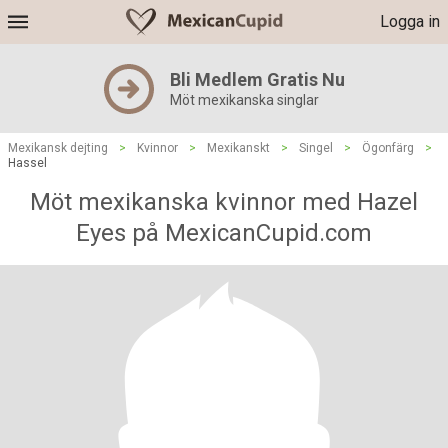
Logga in
Bli Medlem Gratis Nu
Möt mexikanska singlar
Mexikansk dejting
>
Kvinnor
>
Mexikanskt
>
Singel
>
Ögonfärg
>
Hassel
Möt mexikanska kvinnor med Hazel
Eyes på MexicanCupid.com