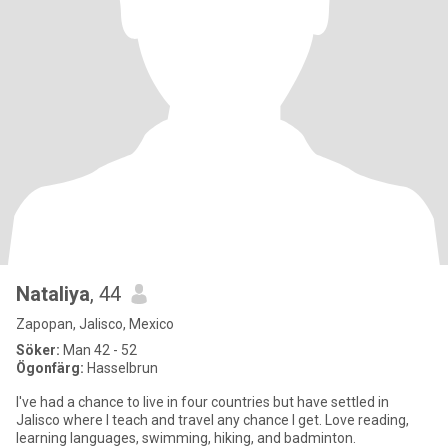
Nataliya
, 44
Zapopan, Jalisco, Mexico
Söker:
Man 42 - 52
Ögonfärg:
Hasselbrun
I've had a chance to live in four countries but have settled in
Jalisco where I teach and travel any chance I get. Love reading,
learning languages, swimming, hiking, and badminton.