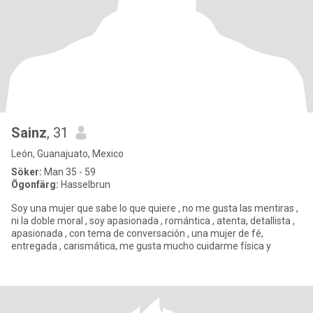
Sainz
, 31
León, Guanajuato, Mexico
Söker:
Man 35 - 59
Ögonfärg:
Hasselbrun
Soy una mujer que sabe lo que quiere , no me gusta las mentiras ,
ni la doble moral , soy apasionada , romántica , atenta, detallista ,
apasionada , con tema de conversación , una mujer de fé,
entregada , carismática, me gusta mucho cuidarme física y