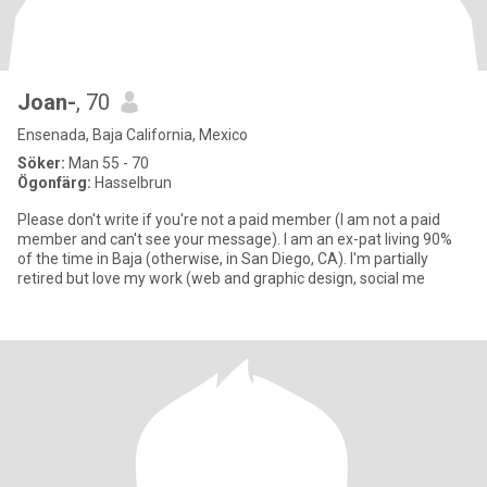
Joan-
, 70
Ensenada, Baja California, Mexico
Söker:
Man 55 - 70
Ögonfärg:
Hasselbrun
Please don't write if you're not a paid member (I am not a paid
member and can't see your message). I am an ex-pat living 90%
of the time in Baja (otherwise, in San Diego, CA). I'm partially
retired but love my work (web and graphic design, social me