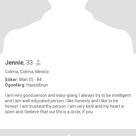
Jennie
, 33
Colima, Colima, Mexico
Söker:
Man 55 - 84
Ögonfärg:
Hasselbrun
I am very good person and easy-going. I always try to be intelligent
and I am well-educated person. I like honesty and I like to be
honest. I am trustworthy person. I am very kind and my heart is
open and I believe that our life is a circle, if you