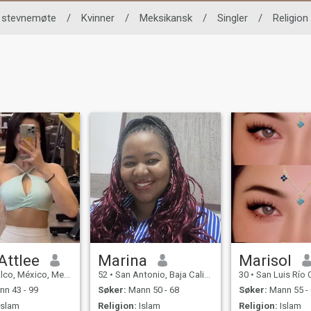
 stevnemøte
/
Kvinner
/
Meksikansk
/
Singler
/
Religion
Attlee
Marina
Marisol
o, México, Mexico
52
•
San Antonio, Baja California, Mexico
30
•
San Luis Río Colorado,
n 43 - 99
Søker:
Mann 50 - 68
Søker:
Mann 55 -
Islam
Religion:
Islam
Religion:
Islam