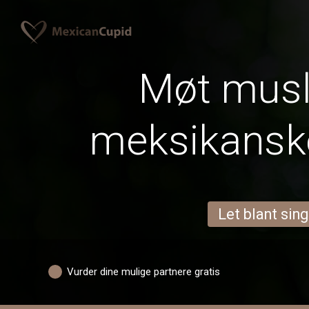
Møt mus
meksikanske
Let blant sing
Vurder dine mulige partnere gratis