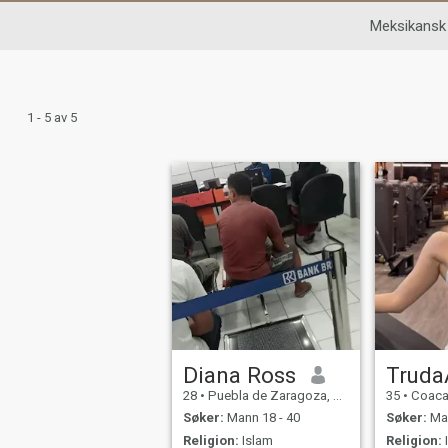
Meksikansk
1 - 5 av 5
Diana Ross
Truda
28
•
Puebla de Zaragoza, Puebla, Mexico
35
•
Coacalc
Søker:
Mann 18 - 40
Søker:
Man
Religion:
Islam
Religion: