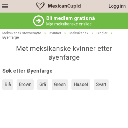
Logg inn
Bli medlem gratis nå
Møt meksikanske enslige
Meksikansk stevnemøte
>
Kvinner
>
Meksikansk
>
Singler
>
Øyenfarge
Møt meksikanske kvinner etter
øyenfarge
Søk etter Øyenfarge
Blå
Brown
Grå
Green
Hassel
Svart