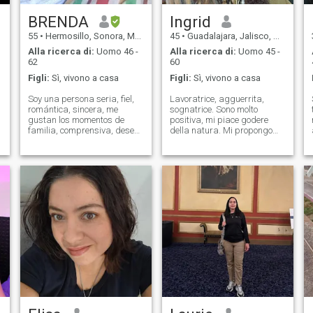
BRENDA
Ingrid
55
•
Hermosillo, Sonora, Messico
45
•
Guadalajara, Jalisco, Messico
Alla ricerca di:
Uomo 46 -
Alla ricerca di:
Uomo 45 -
62
60
Figli:
Sì, vivono a casa
Figli:
Sì, vivono a casa
Soy una persona seria, fiel,
Lavoratrice, agguerrita,
romántica, sincera, me
sognatrice. Sono molto
gustan los momentos de
positiva, mi piace godere
familia, comprensiva, deseo
della natura. Mi propongo
de nuevo enamorarme. Por
sempre nei miei obiettivi,
favor escribanme
insegnando ai miei due figli
únicamente hombres con foto
come guadagnarsi da
y que deseen algo serio como
vivere. Mi piace essere
yo. Por favor yo deseo algo
sincera e parlare con la
serio, creo qu
verità. Mi piace il rispetto e
l'ascolto. Sono di poche
parole e di timida. I miei
valori così vai sono molto
antichi e passati di moda,
non sono di passatempo,
perché cerco solo un uomo
che mi prenda molto sul
serio.