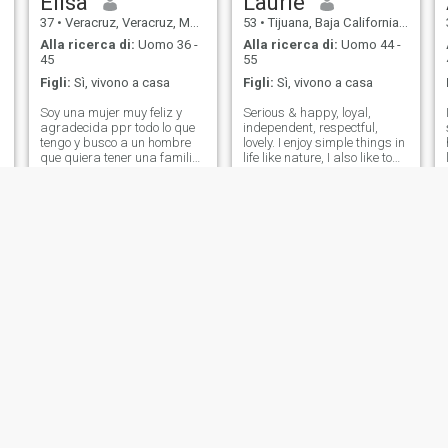
Elisa
Laurie
37
•
Veracruz, Veracruz, Messico
53
•
Tijuana, Baja California, Messico
Alla ricerca di:
Uomo 36 -
Alla ricerca di:
Uomo 44 -
45
55
Figli:
Sì, vivono a casa
Figli:
Sì, vivono a casa
Soy una mujer muy feliz y
Serious & happy, loyal,
agradecida ppr todo lo que
independent, respectful,
tengo y busco a un hombre
lovely. I enjoy simple things in
que quiera tener una familia
life like nature, I also like to
unida y feliz
cook, to read, to learn,
movies, the music (almost all
kinds), go out & travel.😊
Tanya
Kimberly
37
•
Mexicali, Baja California, Messico
43
•
Mazatlán, Sinaloa, Messico