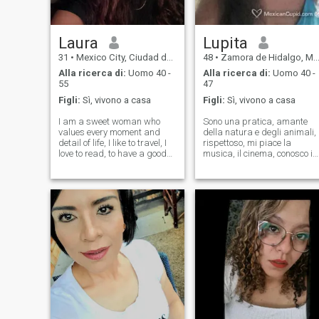
Laura
Lupita
31
•
Mexico City, Ciudad de México, Messico
48
•
Zamora de Hidalgo, Michoacán, Messico
Alla ricerca di:
Uomo 40 -
Alla ricerca di:
Uomo 40 -
55
47
Figli:
Sì, vivono a casa
Figli:
Sì, vivono a casa
I am a sweet woman who
Sono una pratica, amante
values ​​every moment and
della natura e degli animali,
detail of life, I like to travel, I
rispettoso, mi piace la
love to read, to have a good
musica, il cinema, conosco i
glass of wine, I love nature,
posti, imparo cose nuove, no
sports and healthy living, I
mi piacciono i problemi, cerc
appreciate good taste and
sempre di fare del bene, ma
style, I love fashion... I am a
so come ritirarmi da dove
fashion designer.
non mi sento gelosa a meno
che non abbia delle ragioni,
non mi piace discutere, mi
piace godermi le cose