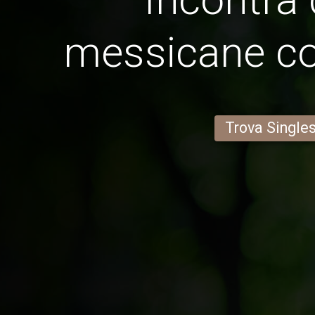
messicane c
Trova Single