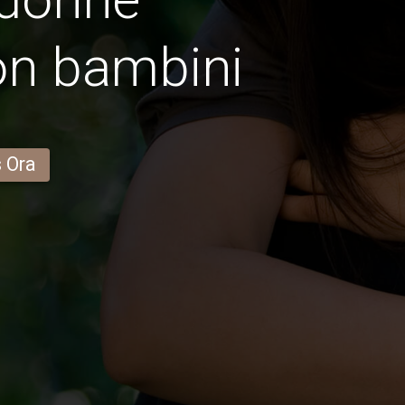
on bambini
s Ora