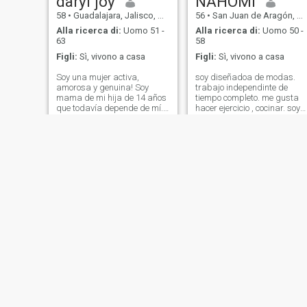
daryl joy
NAHOMI
58
•
Guadalajara, Jalisco, Messico
56
•
San Juan de Aragón, Ciudad de México, Messico
Alla ricerca di:
Uomo 51 -
Alla ricerca di:
Uomo 50 -
63
58
Figli:
Sì, vivono a casa
Figli:
Sì, vivono a casa
Soy una mujer activa,
soy diseñadoa de modas.
amorosa y genuina! Soy
trabajo independinte de
mama de mi hija de 14 años
tiempo completo. me gusta
que todavía depende de mí.
hacer ejercicio , cocinar. soy
Me gusta el deporte, una
una persona estable y
buena plática, y ir a un café.
conservadora dejo mi cel
Valoro mucho las personas
//////////////////////
en mi vida! Normalmente me
pueden encontrar en mi clase
de box, plane
klaudita
Lluvia
45
•
Culiacán, Sinaloa, Messico
30
•
Tijuana, Baja California, Messico