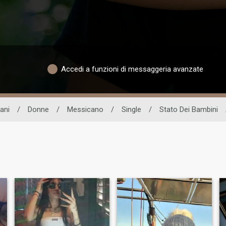
Accedi a funzioni di messaggeria avanzate
ani
/
Donne
/
Messicano
/
Single
/
Stato Dei Bambini