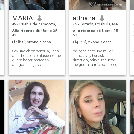
MARIA
adriana
49
•
Puebla de Zaragoza, Puebla, Messico
45
•
Torreón, Coahuila, Messico
Alla ricerca di:
Uomo 35 -
Alla ricerca di:
Uomo 35 -
42
50
Figli:
Sì, vivono a casa
Figli:
Sì, vivono a casa
Soy una chica sencilla, llena
me considero una mujer
aún de sueños e ilusiones,me
tranquila y honesta,
gusta hacer amigos y
divertida, odio el reguetón!!,
amigas me gusta la
me gusta la música de los
n
amistad sincera y de
80s en ingles, música
o
corazón,me gusta hacer
clásica sobre todo el violín. la
deporte voy al gym ,práctico
verdad no soy de antros me
y juego softball, trabajo por
gusta mas ir algún bar
mi cuenta , soy mamá de
tranquilo. soy mami soltera
una princesa de 8 añitos
de 4 hombres,