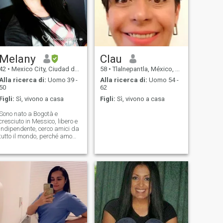
Melany
Clau
42
•
Mexico City, Ciudad de México, Messico
58
•
Tlalnepantla, México, Messico
Alla ricerca di:
Uomo 39 -
Alla ricerca di:
Uomo 54 -
50
62
Figli:
Sì, vivono a casa
Figli:
Sì, vivono a casa
Sono nato a Bogotà e
cresciuto in Messico, libero e
indipendente, cerco amici da
tutto il mondo, perché amo
viaggiare, leggere, arte,
palestra e divertirmi al
massimo! Vivo tra CDMX e
Bogota. Dato che tutti hanno
difetti e un passato, cerco di
vivere l'apprendimento ogni
giorno. Allegro, semplice,
onesto, autentico, affettuoso,
Naturale... posso graffiare
una sopracciglia senza
paura di cancellarla hahaha