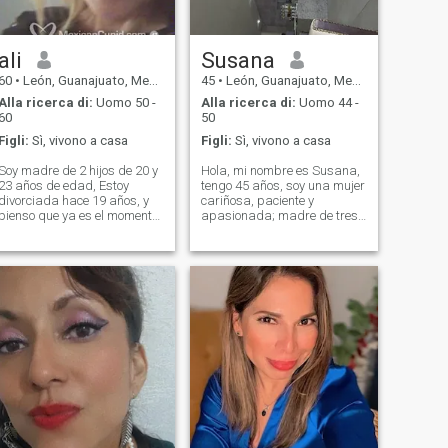
ali
Susana
60
•
León, Guanajuato, Messico
45
•
León, Guanajuato, Messico
Alla ricerca di:
Uomo 50 -
Alla ricerca di:
Uomo 44 -
60
50
Figli:
Sì, vivono a casa
Figli:
Sì, vivono a casa
Soy madre de 2 hijos de 20 y
Hola, mi nombre es Susana,
23 años de edad, Estoy
tengo 45 años, soy una mujer
divorciada hace 19 años, y
cariñosa, paciente y
pienso que ya es el momento
apasionada; madre de tres
para buscar un buen
hijos maravillosos, los cuales
hombre para mi vida, mis
viven conmigo; 🧒🏻21,👦🏻
hijos ya son mayores así que
19 y 18👦🏻. Han crecido en
es el momento para mi, ya no
un ambiente lleno de amor,
quiero estar sola , no mas!!!
comunicación, respeto y
lealtad a l