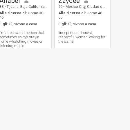
Anabel
Zaydee
una donna che lavora e una
38
•
Tijuana, Baja California, Messico
50
•
Mexico City, Ciudad de México, Messico
casa che ama cucinare e
stare con la famiglia, e amo
Alla ricerca di:
Uomo 30 -
Alla ricerca di:
Uomo 48 -
anche godersi i tramonti con
46
55
un bicchiere di vino in un bel
Figli:
Sì, vivono a casa
Figli:
Sì, vivono a casa
posto
I'm a resevated person that
Iindependent, honest,
sometimes enjoys stayin
respectful woman looking for
home whatching móvies or
the same.
listening music
SUCCESSIVO
Kimberly
43
•
Gómez Palacio, Durango, Messico