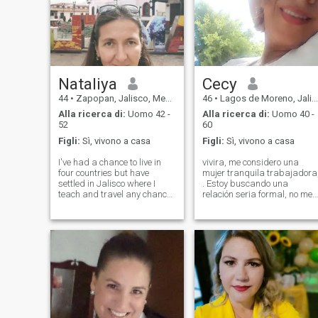
Nataliya
Cecy
44
•
Zapopan, Jalisco, Messico
46
•
Lagos de Moreno, Jalisco, Messico
Alla ricerca di:
Uomo 42 -
Alla ricerca di:
Uomo 40 -
52
60
Figli:
Sì, vivono a casa
Figli:
Sì, vivono a casa
I've had a chance to live in
vivira, me considero una
four countries but have
mujer tranquila trabajadora,
settled in Jalisco where I
. Estoy buscando una
teach and travel any chance I
relación seria formal, no me
get. Love reading, learning
gustan los jueguitos creo qu
languages, swimming,
ya no estoy para eso, me
hiking, and badminton.
considero una mujer
Hardworking, dedicated,
inteligente, culta de clase me
sincere, and with goals in
gusta estar bien vivir bien,
life. A Christia
busco