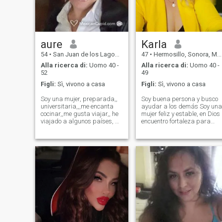
aure
Karla
54
•
San Juan de los Lagos, Jalisco, Messico
47
•
Hermosillo, Sonora, Messico
Alla ricerca di:
Uomo 40 -
Alla ricerca di:
Uomo 40 -
52
49
Figli:
Sì, vivono a casa
Figli:
Sì, vivono a casa
Soy una mujer, preparada,,
Soy buena persona y busco
universitaria,,,me encanta
ayudar a los demás Soy una
cocinar,,me gusta viajar,, he
mujer feliz y estable, en Dios
viajado a algunos países, mi
encuentro fortaleza para
favorito,,,italia.,,,no quiero
seguir adelante, actualment
juegos,,,no los hago no tolero
sigo supenrandome para
q me los hagan,,, busco una
enfrentar los retos que se
relación a largo plazo,,,un
vienen busco alguien con
compañero de vida
quién compartir la vida y
comparti