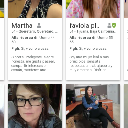
Martha
faviola plasencia niebla
54
•
Querétaro, Querétaro, Messico
51
•
Tijuana, Baja California, Messico
Alla ricerca di:
Uomo 44 -
Alla ricerca di:
Uomo 55 -
60
65
Figli:
Sì, vivono a casa
Figli:
Sì, vivono a casa
Sincera, inteligente, alegre,
Soy una mujer leal a mis
honesta, me gusta pasear,
principios, sensata,
compartir intereses en
respetuosa, trabajadora y
común, mantener una
muy amorosa. Disfruto
e
conversación interesante,
construir relaciones
relaciones duraderas,
basadas en la confianza, la
deportes como el squash,
comunicación y el respeto
raquetball y el ciclismo,
mutuo. Me considero una
caminata, me gusta leer y la
buena compañera de vida,
música clásica, pop, ja
de esas personas que están
prese