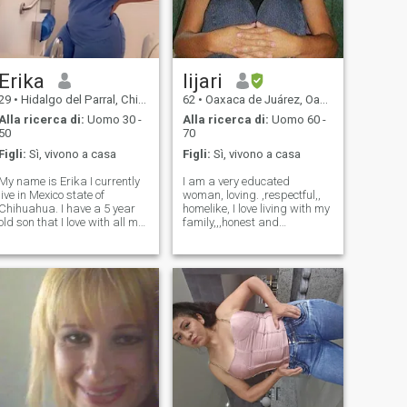
Erika
lijari
29
•
Hidalgo del Parral, Chihuahua, Messico
62
•
Oaxaca de Juárez, Oaxaca, Messico
Alla ricerca di:
Uomo 30 -
Alla ricerca di:
Uomo 60 -
50
70
Figli:
Sì, vivono a casa
Figli:
Sì, vivono a casa
My name is Erika I currently
I am a very educated
live in Mexico state of
woman, loving. ,respectful,,
Chihuahua. I have a 5 year
homelike, I love living with my
old son that I love with all my
family,,,honest and
heart and he is all to me. I
loyal,,,above all, very
work as a nurse and really
happy,,,filled with a lot of
enjoy my job working with
love,,,I enjoy every day to the
kids and trying to make a
fullest,,,I love going for a
difference is my dream.
walk,,practicing a sport
,,enjoy t