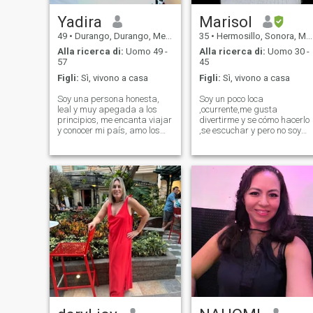
Yadira
Marisol
49
•
Durango, Durango, Messico
35
•
Hermosillo, Sonora, Messico
Alla ricerca di:
Uomo 49 -
Alla ricerca di:
Uomo 30 -
57
45
Figli:
Sì, vivono a casa
Figli:
Sì, vivono a casa
Soy una persona honesta,
Soy un poco loca
leal y muy apegada a los
,ocurrente,me gusta
principios, me encanta viajar
divertirme y se cómo hacerlo
y conocer mi país, amo los
,se escuchar y pero no soy
deportes al aire libre y un
una de esas personas que
buen café, busco un
van a decirte lo que quieres
compañero de vida, que
escuchar sino la verdad,
trabajemos en equipo, no me
pero también soy súper
interesa los hombres que
cariñosa y consentidora ,me
solo se interesan p
gusta cocinar y hacer postr