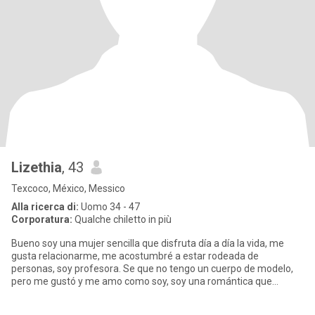
Lizethia
, 43
Texcoco, México, Messico
Alla ricerca di:
Uomo 34 - 47
Corporatura:
Qualche chiletto in più
Bueno soy una mujer sencilla que disfruta día a día la vida, me
gusta relacionarme, me acostumbré a estar rodeada de
personas, soy profesora. Se que no tengo un cuerpo de modelo,
pero me gustó y me amo como soy, soy una romántica que
espera todavía a