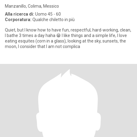
Manzanillo, Colima, Messico
Alla ricerca di:
Uomo 45 - 60
Corporatura:
Qualche chiletto in più
Quiet, but I know how to have fun, respectful, hard-working, clean,
I bathe 3 times a day haha ​​😁 I like things and a simple life, I love
eating esquites (corn in a glass), looking at the sky, sunsets, the
moon, I consider that I am not complica