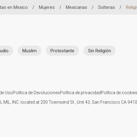
tas en Mexico
/
Mujeres
/
Mexicanas
/
Solteras
/
Relig
udío
Muslim
Protestante
Sin Religión
de Uso
Política de Devoluciones
Política de privacidad
Política de cookie
IL MIL, INC. located at 200 Townsend St., Unit 43, San Francisco CA 94