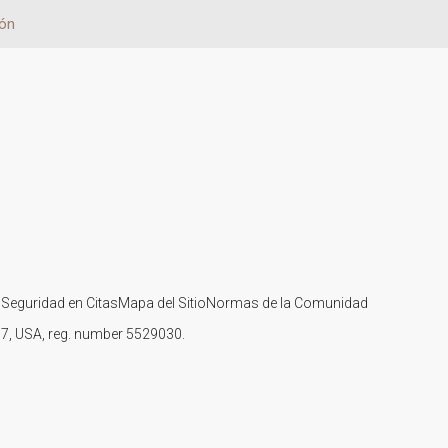
ión
s
Seguridad en Citas
Mapa del Sitio
Normas de la Comunidad
107, USA, reg. number 5529030.